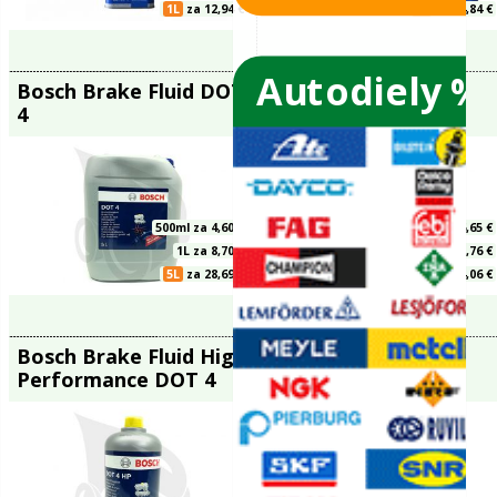
Autodiely %
ATE Brake Fluid Super
ATE Brake 
DOT 5.1
200 DOT 4
é
vače skiel
ky
1L
za 12,94 €
ého oleja
Bosch Brake Fluid DOT
Bosch Brak
4
ENV6 DOT 