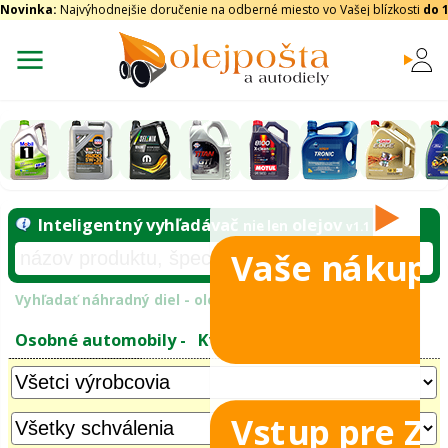
Novinka:
Najvýhodnejšie doručenie na odberné miesto vo Vašej blízkosti
do 
Vaše nákupy
Inteligentný vyhľadávač
olejo
nie len
tomobily
Vyhľadať náhradný diel - olejový filter - podľ
eje
Vstup pre Z