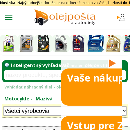
Novinka:
Najvýhodnejšie doručenie na odberné miesto vo Vašej blízkosti
do 
Vaše nákupy
Inteligentný vyhľadávač
olejo
nie len
Vyhľadať náhradný diel - olejový filter - podľ
eje 2T
Vstup pre Z