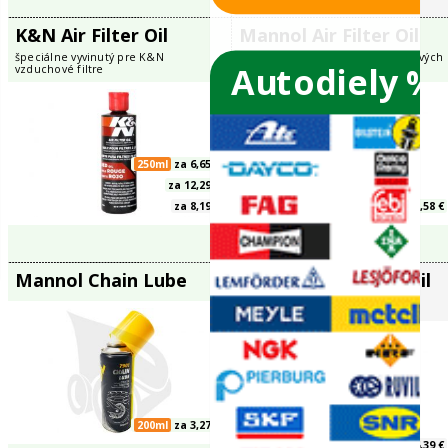
Castrol Chain Spray O-
K&N Air Fi
R
Kit
Autodiely %
stém
400ml
za 9,21 €
K&N Air Filter Oil
Mannol Air 
 sviečky
špeciálne vyvinutý pre K&N
špeciálny olej na
vzduchové filtre
vzduchových filtr