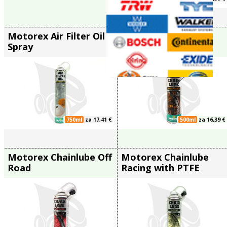
250ml
za 6,65 €
za 12,29 €
olesá
za 8,19 €
Mannol Chain Lube
Motorex Air
tika
206
200ml
za 3,27 €