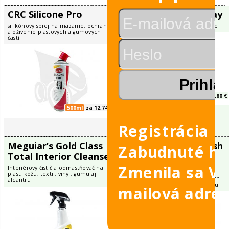
Osobné automobily -
-
Autokozmetika
leje
gumové povrchy
é
é v sade
CRC Silicone Pro
Mannol Sil
silikónový sprej na mazanie, ochranu
silikónový sprej p
a oživenie plastových a gumových
álu
Registrácia
častí
vky
Zabudnuté he
Zmenila sa V
mailová adre
obilov
500ml
za 12,74 €