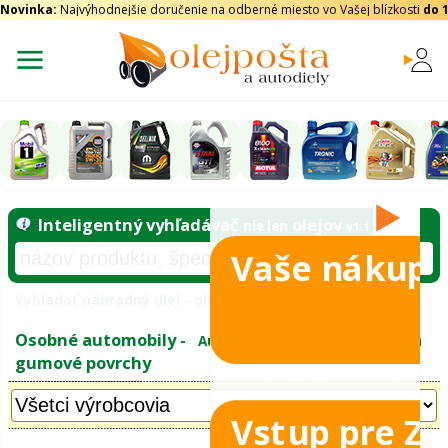
Novinka:
Najvýhodnejšie doručenie na odberné miesto vo Vašej blízkosti
do 
Vaše nákupy
Inteligentný vyhľadávač
olejo
nie len
tomobily
Vyhľadať náhradný diel - olejový filter - podľ
eje
Vstup pre Z