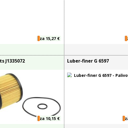
za 15,27 €
ts J1335072
Luber-finer G 6597
za 10,15 €
z