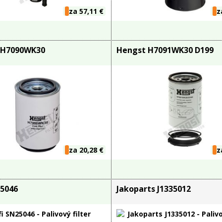
za 57,11 €
z
 H7090WK30
Hengst H7091WK30 D199
za 20,28 €
z
25046
Jakoparts J1335012