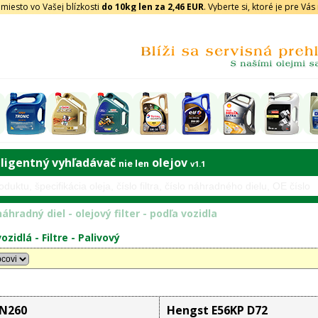
iesto vo Vašej blízkosti
do 10kg len za 2,46 EUR
. Vyberte si, ktoré je pre Vá
eligentný vyhľadávač
olejov
nie len
v1.1
áhradný diel - olejový filter - podľa vozidla
ozidlá -
Filtre
-
Palivový
DN260
Hengst E56KP D72