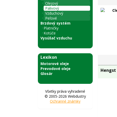
Olejový
Palivový
Vzduchový
Peľové
Brzdový systém
Platničky
Kotúče
Vysúšač vzduchu
Lexikon
Motorové oleje
Prevodové oleje
Hengst
Glosár
Všetky práva vyhradené
© 2005-2026 Webdustry
Ochranné známky