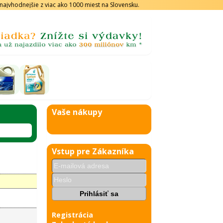
s najvhodnejšie z viac ako 1000 miest na Slovensku.
Vaše nákupy
Vstup pre Zákazníka
Registrácia