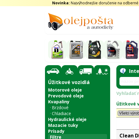
Novinka:
Najvýhodnejšie doručenie na odberné m
Int
Úžitkové vozidlá
Motorové oleje
Vyhľadať n
Prevodové oleje
Kvapaliny
Úžitkové v
Brzdové
Chladiace
Hydraulické oleje
Mazacie tuky
Prísady
Clean 
Filtre