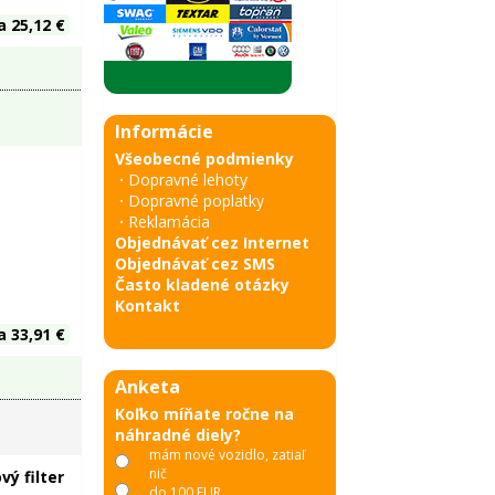
a 25,12 €
Informácie
Všeobecné podmienky
·
Dopravné lehoty
·
Dopravné poplatky
·
Reklamácia
Objednávať cez Internet
Objednávať cez SMS
Často kladené otázky
Kontakt
a 33,91 €
Anketa
Koľko míňate ročne na
náhradné diely?
mám nové vozidlo, zatiaľ
nič
do 100 EUR