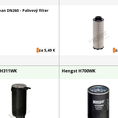
za 5,49 €
z
 H311WK
Hengst H700WK