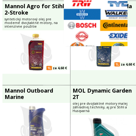
5L
za 47,43 €
Mannol 2-Takt
Mannol Ag
Snowpower
minerálny motoro
dvojtaktné Husqv
špeciálny dvojtaktný olej pre snežné
skútre a zimné motorové stroje
1L
za 4,60 €