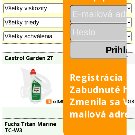
Malé stroje -
Motorové oleje 2T
eje 4T
leje
 sviečky
Registrácia
Zabudnuté he
Zmenila sa V
mailová adre
eje
Castrol Garden 2T
Castrol Ou
leje