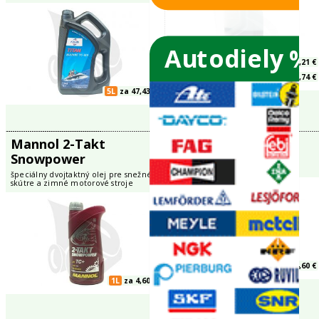
Autodiely %
1L
za 5,63 €
áva vyhradené
26 Webdustry
né známky
Fuchs Titan Marine
Husqvarna
TC-W3