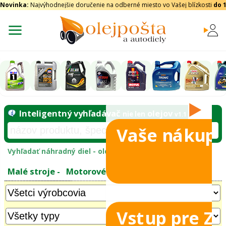
Novinka:
Najvýhodnejšie doručenie na odberné miesto vo Vašej blízkosti
do 
Vaše nákupy
Inteligentný vyhľadávač
olejo
nie len
e
Vyhľadať náhradný diel - olejový filter - podľ
leje 2T
Vstup pre Z