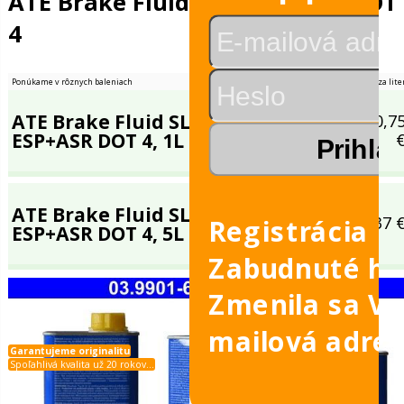
Osobné automobily -
-
brzd
Kvapaliny
leje
Brzdová kvapalina
é
ATE Brake Fluid SL.6 ESP
é v sade
4
álu
Registrácia
Ponúkame v rôznych baleniach
Bežná cena
vky
Zabudnuté he
ATE Brake Fluid SL.6
Zmenila sa V
ESP+ASR DOT 4, 1L
mailová adre
obilov