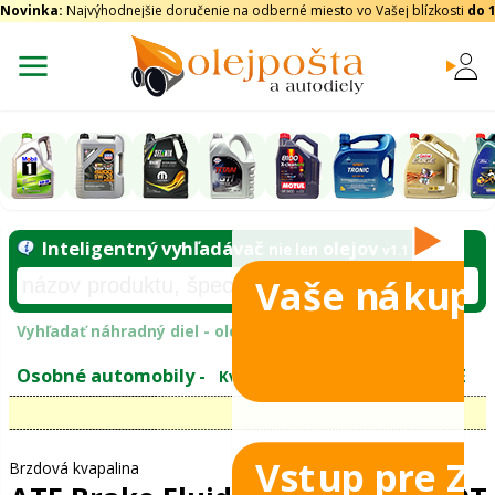
Novinka:
Najvýhodnejšie doručenie na odberné miesto vo Vašej blízkosti
do 
Vaše nákupy
Inteligentný vyhľadávač
olejo
nie len
tomobily
Vyhľadať náhradný diel - olejový filter - podľ
eje
Vstup pre Z