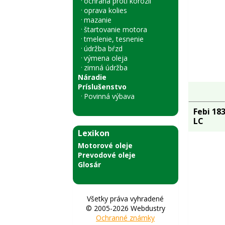
ochrana proti korózii
oprava kolies
mazanie
štartovanie motora
tmelenie, tesnenie
údržba bŕzd
výmena oleja
zimná údržba
Náradie
Príslušenstvo
Povinná výbava
Febi 18
LC
Lexikon
Motorové oleje
Prevodové oleje
Glosár
Všetky práva vyhradené
© 2005-2026 Webdustry
Ochranné známky