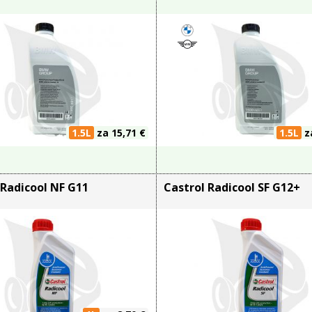
1.5L
za 15,71 €
1.5L
za
 Radicool NF G11
Castrol Radicool SF G12+