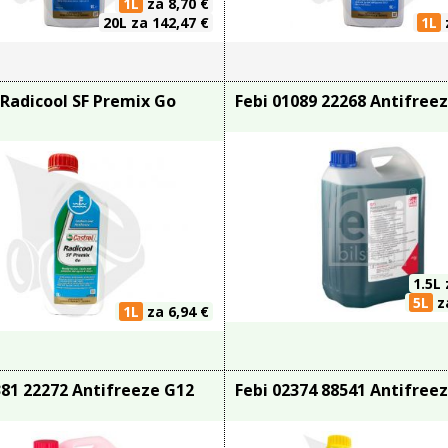
1L
za 8,70 €
20L
za 142,47 €
1L
 Radicool SF Premix Go
Febi 01089 22268 Antifree
1.5L
5L
za
1L
za 6,94 €
381 22272 Antifreeze G12
Febi 02374 88541 Antifree