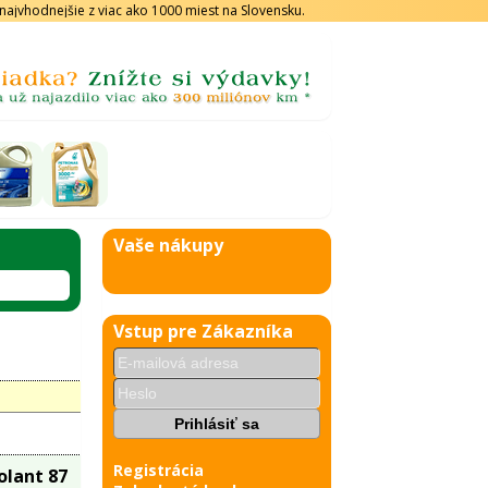
s najvhodnejšie z viac ako 1000 miest na Slovensku.
Vaše nákupy
Vstup pre Zákazníka
Registrácia
olant 87