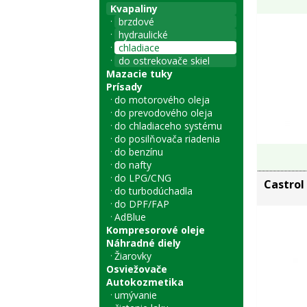
Kvapaliny
brzdové
hydraulické
chladiace
do ostrekovače skiel
Mazacie tuky
Prísady
do motorového oleja
do prevodového oleja
do chladiaceho systému
do posilňovača riadenia
do benzínu
do nafty
do LPG/CNG
Castrol
do turbodúchadla
do DPF/FAP
AdBlue
Kompresorové oleje
Náhradné diely
Žiarovky
Osviežovače
Autokozmetika
umývanie