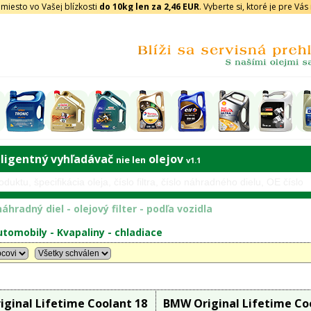
iesto vo Vašej blízkosti
do 10kg len za 2,46 EUR
. Vyberte si, ktoré je pre Vá
eligentný vyhľadávač
olejov
nie len
v1.1
áhradný diel - olejový filter - podľa vozidla
tomobily -
Kvapaliny
-
chladiace
ginal Lifetime Coolant 18
BMW Original Lifetime Co