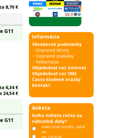
za 8,70 €
ze G11
Informácie
Všeobecné podmienky
·
Dopravné lehoty
·
Dopravné poplatky
·
Reklamácia
Objednávať cez Internet
Objednávať cez SMS
Často kladené otázky
Kontakt
za 6,34 €
 24,54 €
Anketa
Koľko míňate ročne na
ze G11
náhradné diely?
mám nové vozidlo, zatiaľ
nič
do 100 EUR