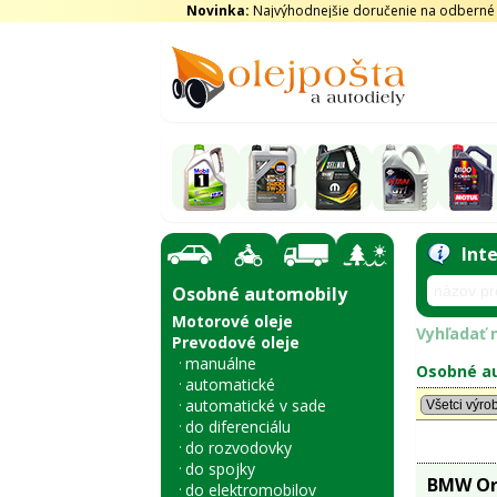
Novinka:
Najvýhodnejšie doručenie na odberné m
Int
Osobné automobily
Motorové oleje
Vyhľadať n
Prevodové oleje
manuálne
Osobné au
automatické
automatické v sade
do diferenciálu
do rozvodovky
do spojky
BMW Ori
do elektromobilov