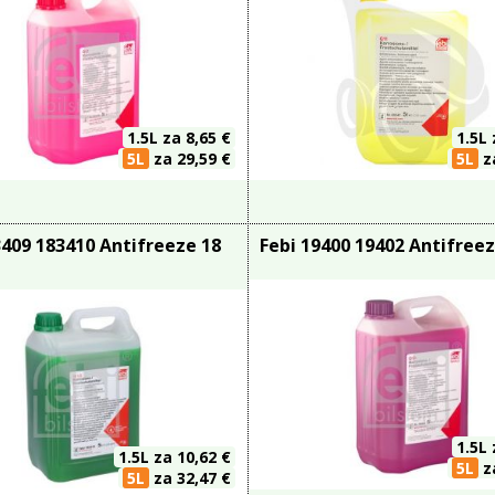
1.5L
za 8,65 €
1.5L
5L
za 29,59 €
5L
za
3409 183410 Antifreeze 18
Febi 19400 19402 Antifree
1.5L
1.5L
za 10,62 €
5L
za
5L
za 32,47 €