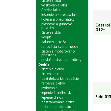
čistenie laku
voskovanie laku
údržba laku
leštenie a korekcia laku
kolesa a pneumatiky
plastové a gumové
Castrol
povrchy
G12+
čistenie skla
kokpit
čalúnenie, koža
renovácia svetlometov
čistenie motorového
priestoru
príslušenstvo a pomôcky
Dielňa
čistenie dielov
čistenie rúk
dezinfekcia klimatizácie
farbenie dielov
izolovanie
lepenie čelného skla
Febi 01
lepenie dielov
odstraňovanie hrdze
ochrana podvozku