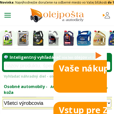
Novinka:
Najvýhodnejšie doručenie na odberné miesto vo Vašej blízkosti
do 
Vaše nákupy
Inteligentný vyhľadávač
olejo
nie len
tomobily
Vyhľadať náhradný diel - olejový filter - podľ
eje
Vstup pre Z