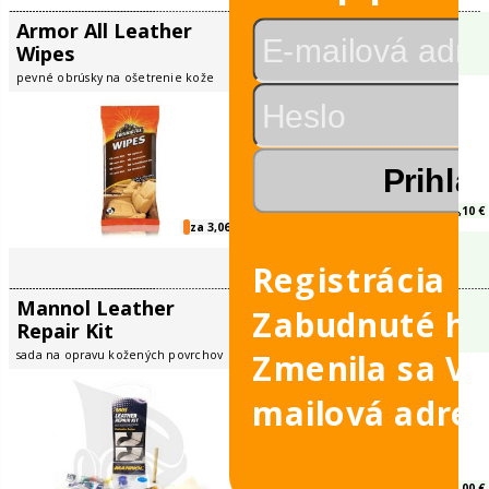
Osobné automobily -
-
Autokozmetika
leje
koža
é
é v sade
Armor All Leather
Mannol Le
Wipes
Cleaner
álu
pevné obrúsky na ošetrenie kože
Registrácia
vky
Zabudnuté he
Zmenila sa V
mailová adre
obilov
za 3,06 €