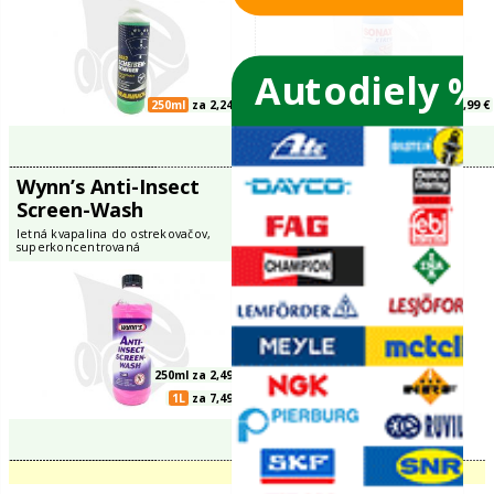
5L
za 2,99 €
Autodiely %
é
Mannol Scheiben
Sonax Xtr
Reiniger Konzentrat
Scheiben R
1:100
Konzentrat
letná kvapalina do ostrekovačov,
letná kvapalina d
vače skiel
superkoncentrovaná
superkoncentrov
ky
ého oleja
250ml
za 2,24 €