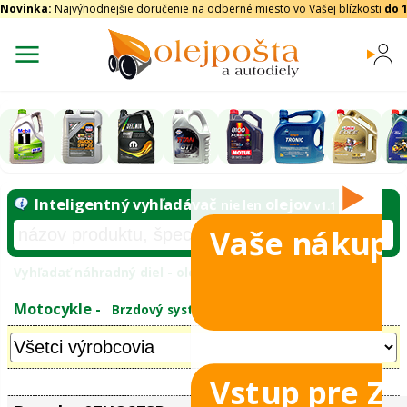
Novinka:
Najvýhodnejšie doručenie na odberné miesto vo Vašej blízkosti
do 
Vaše nákupy
Inteligentný vyhľadávač
olejo
nie len
Vyhľadať náhradný diel - olejový filter - podľ
eje 2T
Vstup pre Z