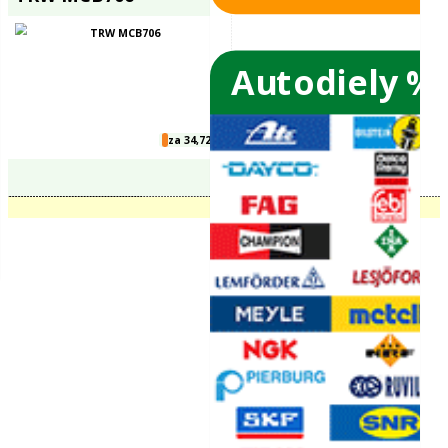
Autodiely %
stém
za 21,11 €
TRW MCB706
 sviečky