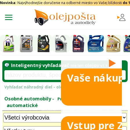
Novinka:
Najvýhodnejšie doručenie na odberné miesto vo Vašej blízkosti
do 
Vaše nákupy
Inteligentný vyhľadávač
olejo
nie len
tomobily
Vyhľadať náhradný diel - olejový filter - podľ
eje
Vstup pre Z