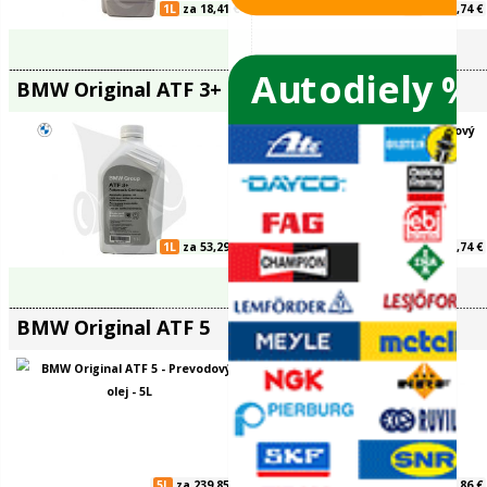
Výber typu prevodového oleja
Vyhľadať filtre podľa vozidla
Autodiely %
BMW Original ATF 1
BMW Origi
ače skiel
ky
1L
za 18,41 €
ého oleja
BMW Original ATF 3+
BMW Origi