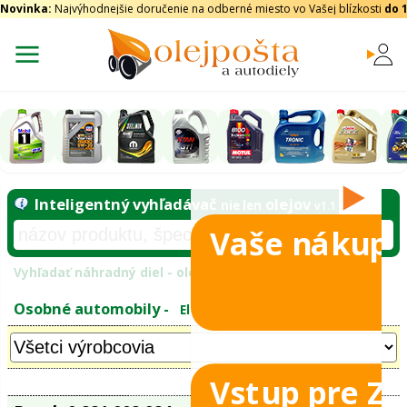
Novinka:
Najvýhodnejšie doručenie na odberné miesto vo Vašej blízkosti
do 
Vaše nákupy
Inteligentný vyhľadávač
olejo
nie len
tomobily
Vyhľadať náhradný diel - olejový filter - podľ
eje
Vstup pre Z