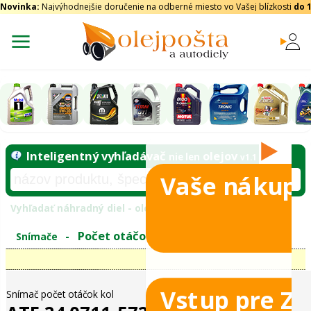
Novinka:
Najvýhodnejšie doručenie na odberné miesto vo Vašej blízkosti
do 
Vaše nákupy
Inteligentný vyhľadávač
olejo
nie len
Vyhľadať náhradný diel - olejový filter - podľ
Vstup pre Z