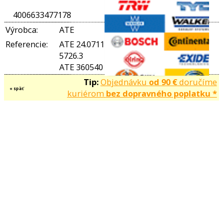
Baliaca jednotka: 1
Množstvo v balení: 1
Parametre
Dĺžka [mm]: 1045
MAPP-Code existujúci:
Obchodné čísla
360540
OE čísla
EAN