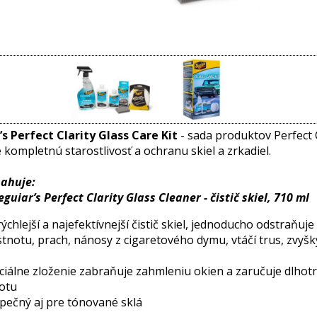
s Perfect Clarity Glass Care Kit
- sada produktov Perfect C
 kompletnú starostlivosť a ochranu skiel a zrkadiel.
ahuje:
uiar’s Perfect Clarity Glass Cleaner - čistič skiel, 710 ml
rýchlejší a najefektívnejší čistič skiel, jednoducho odstraňuje
tnotu, prach, nánosy z cigaretového dymu, vtáčí trus, zvyš
ciálne zloženie zabraňuje zahmleniu okien a zaručuje dlhot
totu
pečný aj pre tónované sklá