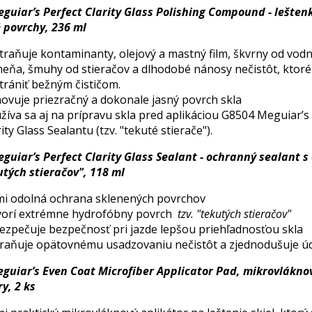
guiar’s Perfect Clarity Glass Polishing Compound - lešten
 povrchy, 236 ml
traňuje kontaminanty, olejový a mastný film, škvrny od vod
eňa, šmuhy od stieračov a dlhodobé nánosy nečistôt, ktoré 
trániť bežným čističom.
ovuje priezračný a dokonale jasný povrch skla
žíva sa aj na prípravu skla pred aplikáciou G8504 Meguiar’s
ity Glass Sealantu (tzv. "tekuté stierače").
guiar’s Perfect Clarity Glass Sealant - ochranný sealant s
utých stieračov", 118 ml
mi odolná ochrana sklenených povrchov
vorí extrémne hydrofóbny povrch
tzv. "tekutých stieračov"
ezpečuje bezpečnosť pri jazde lepšou priehľadnosťou skla
raňuje opätovnému usadzovaniu nečistôt a zjednodušuje ú
guiar’s Even Coat Microfiber Applicator Pad, mikrovlákno
y, 2 ks