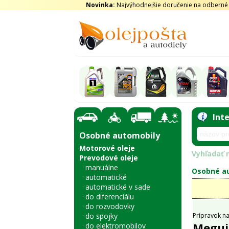
Novinka:
Najvýhodnejšie doručenie na odberné m
Int
Osobné automobily
Motorové oleje
Vyhľadať n
Prevodové oleje
manuálne
Osobné au
automatické
automatické v sade
do diferenciálu
do rozvodovky
do spojky
Prípravok na 
Meguia
do elektromobilov