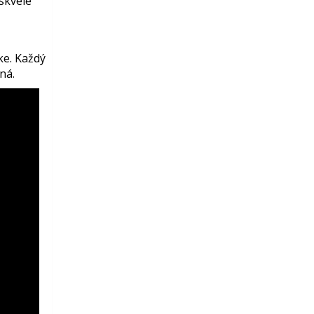
 skvele
ke. Každý
ná.