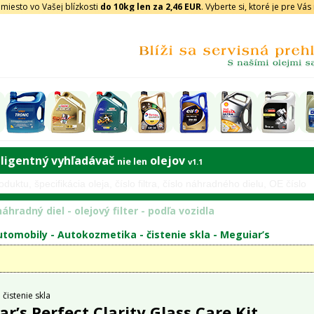
iesto vo Vašej blízkosti
do 10kg len za 2,46 EUR
. Vyberte si, ktoré je pre Vá
eligentný vyhľadávač
olejov
nie len
v1.1
áhradný diel - olejový filter - podľa vozidla
tomobily -
Autokozmetika
-
čistenie skla
-
Meguiar’s
čistenie skla
r’s Perfect Clarity Glass Care Kit