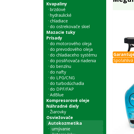
Kvapaliny
brzdové
hydraulické
chladiace
do ostrekovače skiel
Mazacie tuky
Prísady
do motorového oleja
do prevodového oleja
Garantuje
do chladiaceho systému
Spoľahlivá 
do posilňovača riadenia
do benzínu
do nafty
do LPG/CNG
do turbodúchadla
do DPF/FAP
AdBlue
Kompresorové oleje
Náhradné diely
Žiarovky
Osviežovače
Autokozmetika
umývanie