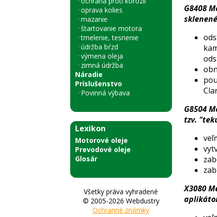
ochrana proti korózii
G8408 Me
oprava kolies
sklenené
mazanie
štartovanie motora
ods
tmelenie, tesnenie
údržba bŕzd
kam
výmena oleja
ods
zimná údržba
obn
Náradie
pou
Príslušenstvo
Clar
Povinná výbava
G8504 Me
tzv. "tek
Lexikon
veľ
Motorové oleje
vyt
Prevodové oleje
Glosár
zab
zab
X3080 Me
Všetky práva vyhradené
aplikátor
© 2005-2026 Webdustry
Ochranné známky