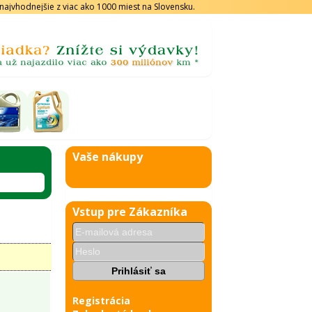
s najvhodnejšie z viac ako 1000 miest na Slovensku.
Vaše nákupy
Vstup pre Zákazníka
Registrácia