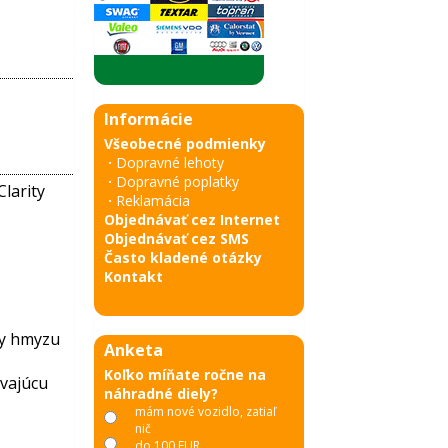
Informácie
Všeobecné podmienky
·
Dopravné lehoty
·
Dopravné poplatky
larity
·
Reklamácia
Objednávať cez Internet
Objednávať cez SMS
Často kladené otázky
Kontakt
ky hmyzu
Anketa
Koľko míňate ročne na
rvajúcu
náhradné diely?
mám nové vozidlo, zatiaľ
nič
do 100 EUR