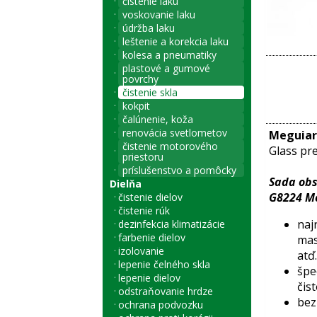
čistenie laku
voskovanie laku
údržba laku
leštenie a korekcia laku
kolesa a pneumatiky
plastové a gumové
povrchy
čistenie skla
kokpit
čalúnenie, koža
renovácia svetlometov
Meguiar’
čistenie motorového
Glass pre
priestoru
príslušenstvo a pomôcky
Sada obs
Dielňa
G8224 Meg
čistenie dielov
čistenie rúk
naj
dezinfekcia klimatizácie
farbenie dielov
mas
izolovanie
atď.
lepenie čelného skla
špe
lepenie dielov
čis
odstraňovanie hrdze
bez
ochrana podvozku