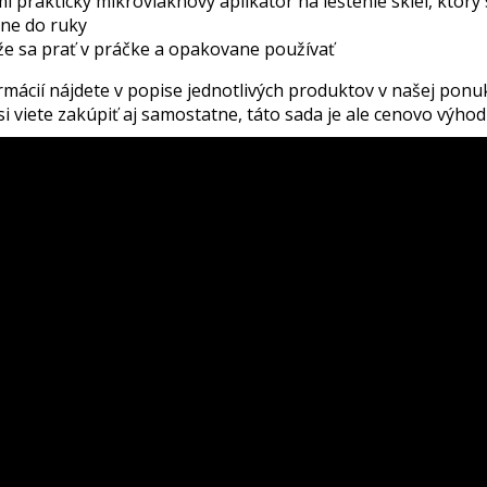
mi praktický mikrovláknový aplikátor na leštenie skiel, ktorý
ne do ruky
e sa prať v práčke a opakovane používať
rmácií nájdete v popise jednotlivých produktov v našej ponu
i viete zakúpiť aj samostatne, táto sada je ale cenovo výhod