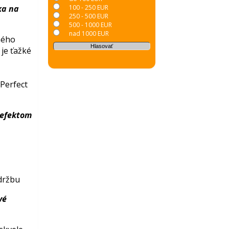
ka na
100 - 250 EUR
250 - 500 EUR
500 - 1000 EUR
nad 1000 EUR
ného
je ťažké
 Perfect
 efektom
držbu
vé