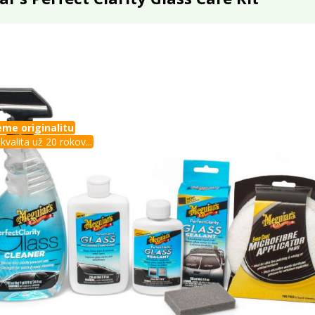
me originalitu
kvalita už 20 rokov...