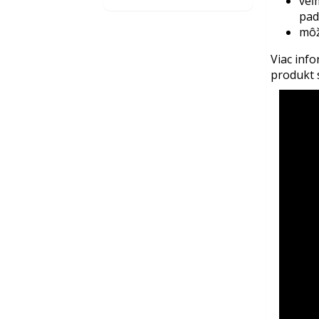
veľ
pad
môž
Viac info
produkt s