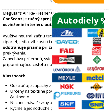
Spoľahlivá kvalita už 20 rokov...
Autodiely %
ače skiel
ky
Meguiar’s Air Re-Fresher Odor Fighting S
Car Scent
je
ručný sprej na odstráneni
ého oleja
osvieženie interiéru auta
.