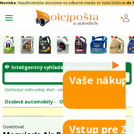
Novinka:
Najvýhodnejšie doručenie na odberné miesto vo Vašej blízkosti
do 
Vaše nákupy
Inteligentný vyhľadávač
olejo
nie len
tomobily
Vyhľadať náhradný diel - olejový filter - podľ
eje
Vstup pre Z