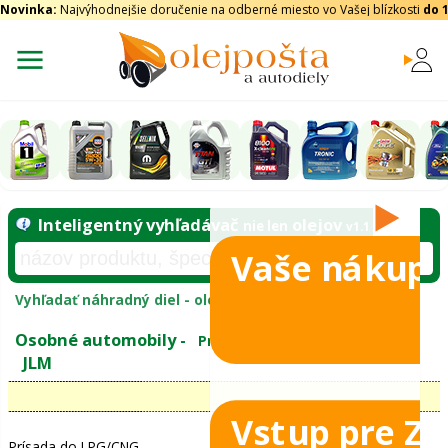
Novinka:
Najvýhodnejšie doručenie na odberné miesto vo Vašej blízkosti
do 
Vaše nákupy
Inteligentný vyhľadávač
olejo
nie len
tomobily
Vyhľadať náhradný diel - olejový filter - podľ
eje
Vstup pre Z