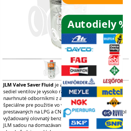
5L
Autodiely %
Garantujeme originalitu
Spoľahlivá kvalita už 20 rokov...
ače skiel
ky
vého oleja