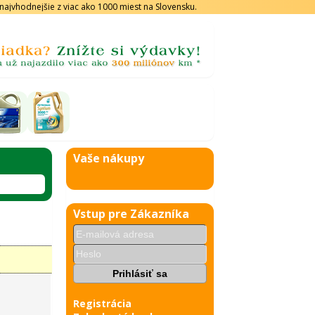
s najvhodnejšie z viac ako 1000 miest na Slovensku.
Vaše nákupy
Vstup pre Zákazníka
Registrácia