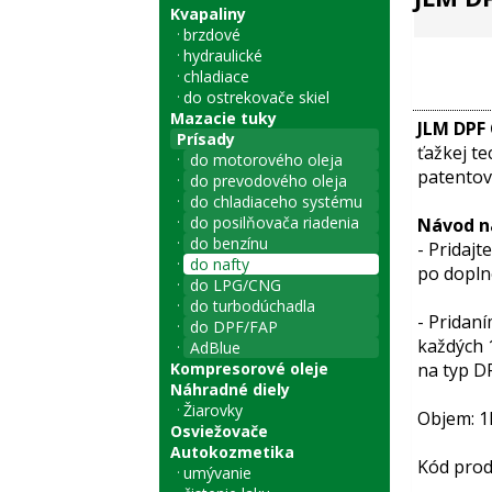
Kvapaliny
brzdové
hydraulické
chladiace
do ostrekovače skiel
Mazacie tuky
JLM DPF
Prísady
ťažkej t
do motorového oleja
patentova
do prevodového oleja
do chladiaceho systému
do posilňovača riadenia
Návod n
do benzínu
- Pridajt
do nafty
po dopln
do LPG/CNG
do turbodúchadla
- Pridan
do DPF/FAP
každých 
AdBlue
Kompresorové oleje
na typ D
Náhradné diely
Žiarovky
Objem: 1
Osviežovače
Autokozmetika
Kód prod
umývanie