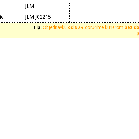
JLM
e:
JLM J02215
Tip:
Objednávku
od 90 €
doručíme kuriérom
bez d
p