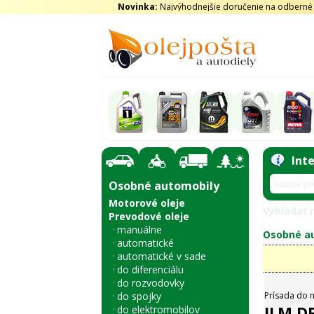
Novinka:
Najvýhodnejšie doručenie na odberné m
Int
Osobné automobily
Motorové oleje
Vyhľadať n
Prevodové oleje
manuálne
Osobné au
automatické
automatické v sade
do diferenciálu
do rozvodovky
do spojky
Prísada do n
JLM DP
do elektromobilov