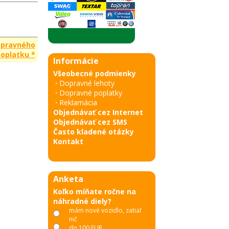
opravného
oplatku *
Informácie
Všeobecné podmienky
·
Dopravné lehoty
·
Dopravné poplatky
·
Reklamácia
Objednávať cez Internet
Objednávať cez SMS
Často kladené otázky
Kontakt
Anketa
Koľko míňate ročne na
náhradné diely?
mám nové vozidlo, zatiaľ
nič
do 100 EUR