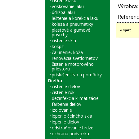
čistenie laku
Výrobca:
voskovanie laku
údržba laku
Referenci
leštenie a korekcia laku
kolesa a pneumatiky
plastové a gumové
« späť
povrchy
čistenie skla
kokpit
čalúnenie, koža
renovácia svetlometov
čistenie motorového
priestoru
príslušenstvo a pomôcky
Dielňa
čistenie dielov
čistenie rúk
dezinfekcia klimatizácie
farbenie dielov
izolovanie
lepenie čelného skla
lepenie dielov
odstraňovanie hrdze
ochrana podvozku