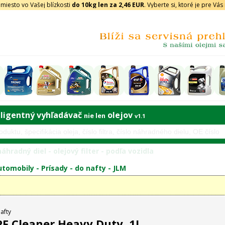
iesto vo Vašej blízkosti
do 10kg len za 2,46 EUR
. Vyberte si, ktoré je pre Vá
eligentný vyhľadávač
olejov
nie len
v1.1
áhradný diel - olejový filter - podľa vozidla
tomobily -
Prísady
-
do nafty
-
JLM
afty
F Cleaner Heavy Duty, 1L