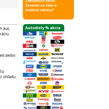
Zabudnuté heslo
Zmenila sa Vám e-
mailová adresa?
Autodiely % akcia
h áut,
ráciu
red alebo
ftu
ez ohľadu