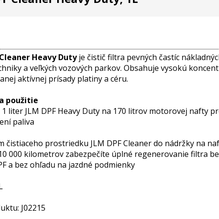
 Cleaner Heavy Duty
je čistič filtra pevných častíc nákladnýc
echniky a veľkých vozových parkov. Obsahuje vysokú koncent
nej aktívnej prísady platiny a céru.
a použitie
e 1 liter JLM DPF Heavy Duty na 170 litrov motorovej nafty p
ení paliva
ím čistiaceho prostriedku JLM DPF Cleaner do nádržky na na
10 000 kilometrov zabezpečíte úplné regenerovanie filtra b
PF a bez ohľadu na jazdné podmienky
L
uktu: J02215