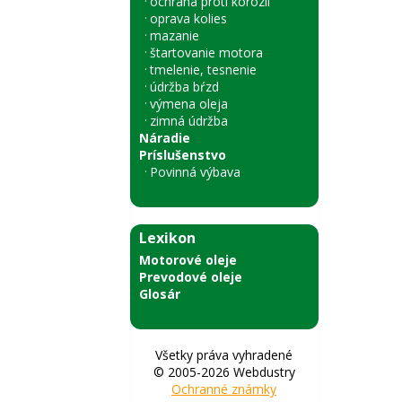
ochrana proti korózii
oprava kolies
mazanie
štartovanie motora
tmelenie, tesnenie
údržba bŕzd
výmena oleja
zimná údržba
Náradie
Príslušenstvo
Povinná výbava
Lexikon
Motorové oleje
Prevodové oleje
Glosár
Všetky práva vyhradené
© 2005-2026 Webdustry
Ochranné známky