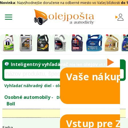
Novinka:
Najvýhodnejšie doručenie na odberné miesto vo Vašej blízkosti
do 
Vaše nákupy
Inteligentný vyhľadávač
olejo
nie len
tomobily
Vyhľadať náhradný diel - olejový filter - podľ
eje
Vstup pre Z