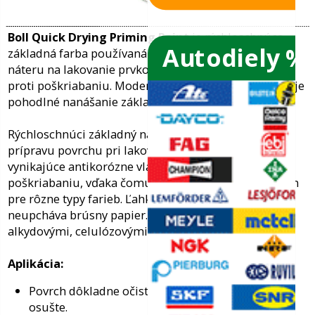
Spoľahlivá kvalita už 20 rokov...
Autodiely %
ače skiel
ky
Boll Quick Drying Priming Paint
je rýchl
základná farba používaná na prípravu zá
ého oleja
náteru na lakovanie prvkov karosérie. Veľ