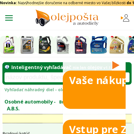
Novinka:
Najvýhodnejšie doručenie na odberné miesto vo Vašej blízkosti
do 
Vaše nákupy
Inteligentný vyhľadávač
olejo
nie len
tomobily
Vyhľadať náhradný diel - olejový filter - podľ
eje
Vstup pre Z