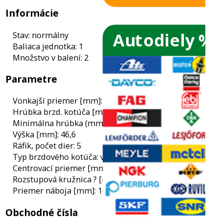
Autodiely %
ače skiel
ky
Informácie
Stav: normálny
ého oleja
Baliaca jednotka: 1