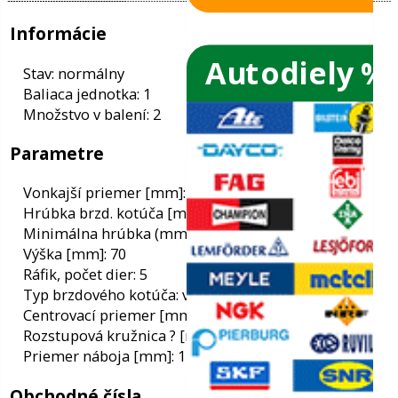
Autodiely %
ače skiel
ky
Informácie
ého oleja
Stav: normálny
Baliaca jednotka: 1