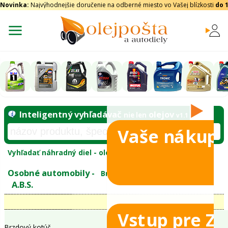
Novinka:
Najvýhodnejšie doručenie na odberné miesto vo Vašej blízkosti
do 
Vaše nákupy
Inteligentný vyhľadávač
olejo
nie len
tomobily
Vyhľadať náhradný diel - olejový filter - podľ
eje
Vstup pre Z