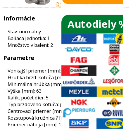
Autodiely %
ače skiel
ky
Informácie
ého oleja
Stav: normálny