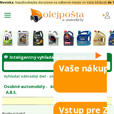
Novinka:
Najvýhodnejšie doručenie na odberné miesto vo Vašej blízkosti
do 
Vaše nákupy
Inteligentný vyhľadávač
olejo
nie len
tomobily
Vyhľadať náhradný diel - olejový filter - podľ
eje
Vstup pre Z