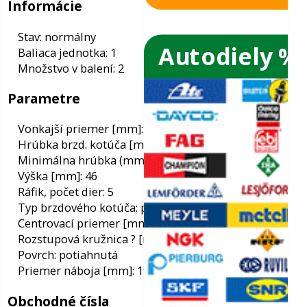
Autodiely %
ače skiel
ky
Informácie
Stav: normálny
Baliaca jednotka: 1
ého oleja
Množstvo v balení: 2