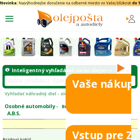
Novinka:
Najvýhodnejšie doručenie na odberné miesto vo Vašej blízkosti
do 
Vaše nákupy
Inteligentný vyhľadávač
olejo
nie len
tomobily
Vyhľadať náhradný diel - olejový filter - podľ
eje
Vstup pre Z