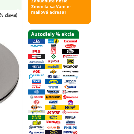
Zabudnuté heslo
Zmenila sa Vám e-
mailová adresa?
% zľava)
Autodiely % akcia