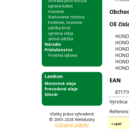
ochrana proti korózii
oprava kolies
Obchod
mazanie
štartovanie motora
tmelenie, tesnenie
OE čísl
údržba bŕzd
výmena oleja
HONDA
zimná údržba
HONDA
Náradie
HONDA
Príslušenstvo
HONDA
Povinná výbava
HONDA
HONDA
Lexikon
EAN
Motorové oleje
Prevodové oleje
87171
Glosár
Výrobca:
Referenci
Všetky práva vyhradené
© 2005-2026 Webdustry
« späť
Ochranné známky