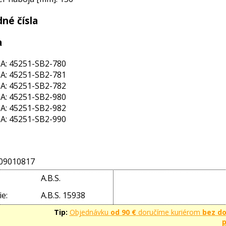
né čísla
a
: 45251-SB2-780
: 45251-SB2-781
: 45251-SB2-782
: 45251-SB2-980
: 45251-SB2-982
: 45251-SB2-990
09010817
A.B.S.
e:
A.B.S. 15938
Tip:
Objednávku
od 90 €
doručíme kuriérom
bez d
p