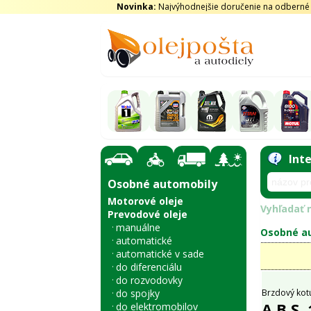
Novinka:
Najvýhodnejšie doručenie na odberné m
Int
Osobné automobily
Motorové oleje
Vyhľadať n
Prevodové oleje
manuálne
Osobné au
automatické
automatické v sade
do diferenciálu
do rozvodovky
do spojky
Brzdový kot
A.B.S.
do elektromobilov