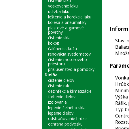
čistenie laku
voskovanie laku
údržba laku
leštenie a korekcia laku
kolesa a pneumatiky
Inform
plastové a gumové
povrchy
čistenie skla
Stav: 
kokpit
Baliac
čalúnenie, koža
Množst
renovácia svetlometov
čistenie motorového
priestoru
Parame
príslušenstvo a pomôcky
Dielňa
Vonkaj
čistenie dielov
Hrúbka
čistenie rúk
Minim
dezinfekcia klimatizácie
Výška 
farbenie dielov
izolovanie
Ráfik, 
lepenie čelného skla
Typ br
lepenie dielov
Centro
odstraňovanie hrdze
Rozstu
ochrana podvozku
Prieme