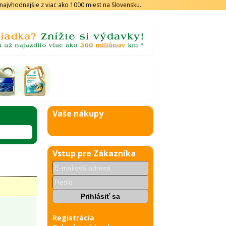
s najvhodnejšie z viac ako 1000 miest na Slovensku.
Vaše nákupy
Vstup pre Zákazníka
Registrácia