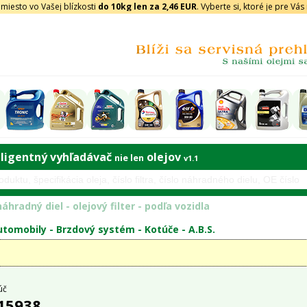
iesto vo Vašej blízkosti
do 10kg len za 2,46 EUR
. Vyberte si, ktoré je pre Vá
eligentný vyhľadávač
olejov
nie len
v1.1
áhradný diel - olejový filter - podľa vozidla
tomobily -
Brzdový systém
-
Kotúče
-
A.B.S.
úč
 15938