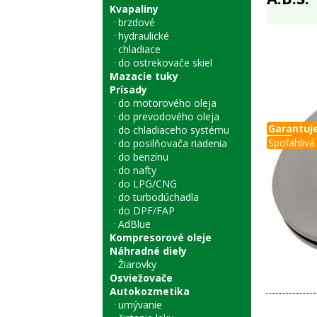
Kvapaliny
brzdové
hydraulické
chladiace
do ostrekovače skiel
Mazacie tuky
Prísady
do motorového oleja
do prevodového oleja
Garantuje
do chladiaceho systému
Spoľahlivá 
do posilňovača riadenia
do benzínu
do nafty
do LPG/CNG
do turbodúchadla
do DPF/FAP
AdBlue
Kompresorové oleje
Náhradné diely
Žiarovky
Osviežovače
Autokozmetika
umývanie