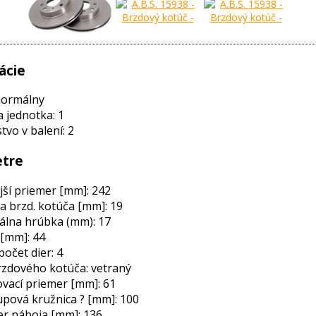
ácie
normálny
a jednotka: 1
vo v balení: 2
tre
ší priemer [mm]: 242
 brzd. kotúča [mm]: 19
álna hrúbka (mm): 17
[mm]: 44
počet dier: 4
zdového kotúča: vetraný
vací priemer [mm]: 61
pová kružnica ? [mm]: 100
r náboja [mm]: 136