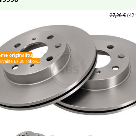
27,26 €
(42 
me originalitu
kvalita už 20 rokov...