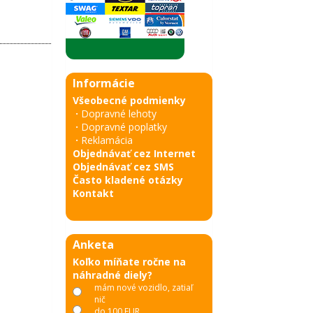
Informácie
Všeobecné podmienky
·
Dopravné lehoty
·
Dopravné poplatky
·
Reklamácia
Objednávať cez Internet
Objednávať cez SMS
Často kladené otázky
Kontakt
Anketa
Koľko míňate ročne na
náhradné diely?
mám nové vozidlo, zatiaľ
nič
do 100 EUR