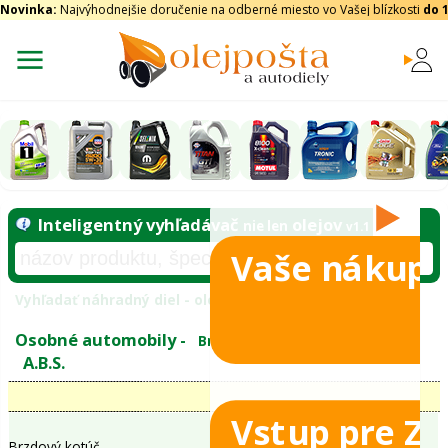
Novinka:
Najvýhodnejšie doručenie na odberné miesto vo Vašej blízkosti
do 
Vaše nákupy
Inteligentný vyhľadávač
olejo
nie len
tomobily
Vyhľadať náhradný diel - olejový filter - podľ
eje
Vstup pre Z