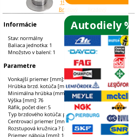
Autodiely %
ače skiel
ky
Informácie
ého oleja