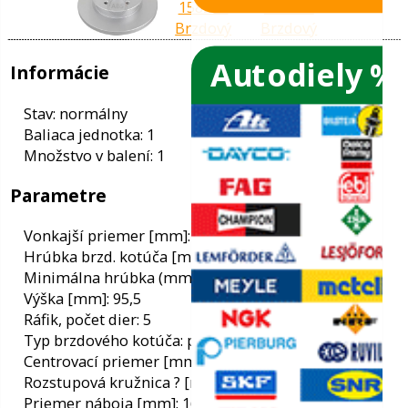
Autodiely %
ače skiel
ky
Informácie
ého oleja