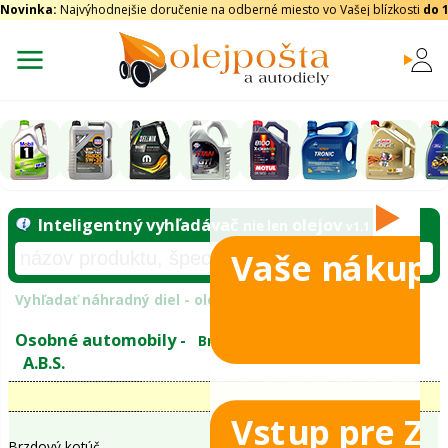
Novinka:
Najvýhodnejšie doručenie na odberné miesto vo Vašej blízkosti
do 
Vaše nákupy
Inteligentný vyhľadávač
olejo
nie len
tomobily
Vyhľadať náhradný diel - olejový filter - podľ
eje
Vstup pre Z