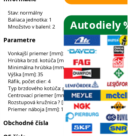
Autodiely %
ače skiel
Informácie
ky
Stav: normálny
Baliaca jednotka: 1
ého oleja
Množstvo v balení: 2