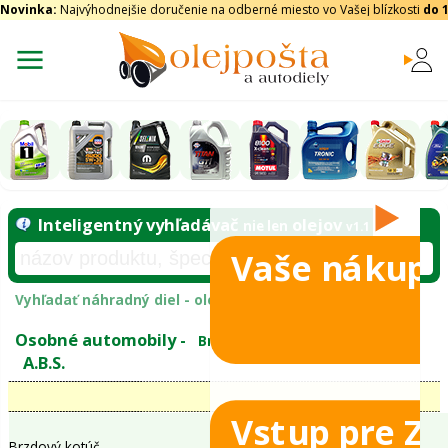
Novinka:
Najvýhodnejšie doručenie na odberné miesto vo Vašej blízkosti
do 
Vaše nákupy
Inteligentný vyhľadávač
olejo
nie len
tomobily
Vyhľadať náhradný diel - olejový filter - podľ
eje
Vstup pre Z