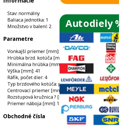
Autodiely %
ače skiel
ky
Informácie
Stav: normálny
Baliaca jednotka: 1
ého oleja
Množstvo v balení: 2