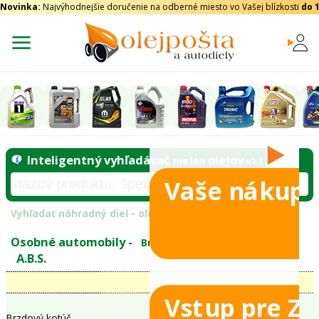
Novinka:
Najvýhodnejšie doručenie na odberné miesto vo Vašej blízkosti
do 
Vaše nákupy
Inteligentný vyhľadávač
olejo
nie len
tomobily
Vyhľadať náhradný diel - olejový filter - podľ
eje
Vstup pre Z