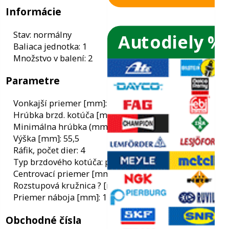
Autodiely %
ače skiel
ky
Informácie
Stav: normálny
ého oleja
Baliaca jednotka: 1
Množstvo v balení: 2