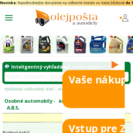
Novinka:
Najvýhodnejšie doručenie na odberné miesto vo Vašej blízkosti
do 
Vaše nákupy
Inteligentný vyhľadávač
olejo
nie len
tomobily
Vyhľadať náhradný diel - olejový filter - podľ
eje
Vstup pre Z