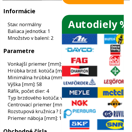
Autodiely %
ače skiel
ky
Informácie
ého oleja
Stav: normálny
Baliaca jednotka: 1