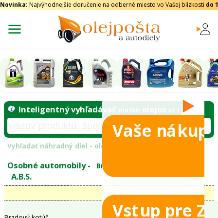
Novinka:
Najvýhodnejšie doručenie na odberné miesto vo Vašej blízkosti
do 
Vaše nákupy
Inteligentný vyhľadávač
olejo
nie len
tomobily
Vyhľadať náhradný diel - olejový filter - podľ
eje
Vstup pre Z