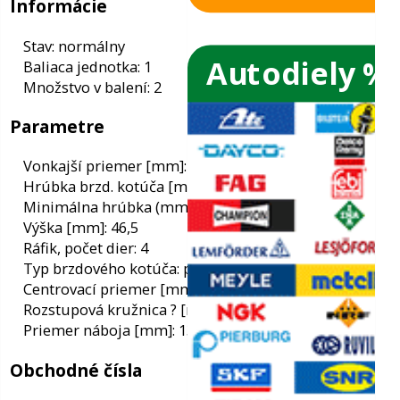
Autodiely %
ače skiel
ky
Informácie
Stav: normálny
Baliaca jednotka: 1
ého oleja
Množstvo v balení: 2