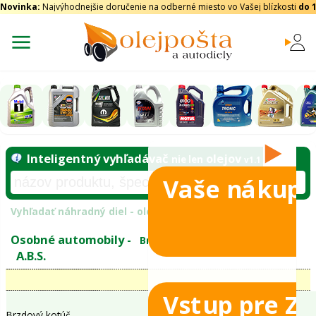
Novinka:
Najvýhodnejšie doručenie na odberné miesto vo Vašej blízkosti
do 
Vaše nákupy
Inteligentný vyhľadávač
olejo
nie len
tomobily
Vyhľadať náhradný diel - olejový filter - podľ
eje
Vstup pre Z