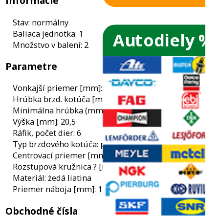
Autodiely %
ače skiel
ky
Informácie
Stav: normálny
Baliaca jednotka: 1
ého oleja
Množstvo v balení: 2