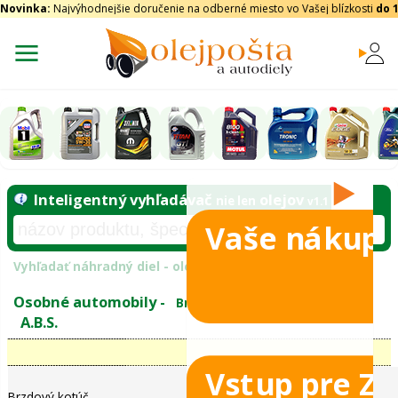
Novinka:
Najvýhodnejšie doručenie na odberné miesto vo Vašej blízkosti
do 
Vaše nákupy
Inteligentný vyhľadávač
olejo
nie len
tomobily
Vyhľadať náhradný diel - olejový filter - podľ
eje
Vstup pre Z