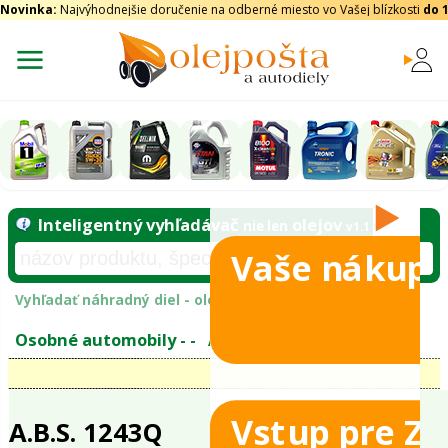
Novinka:
Najvýhodnejšie doručenie na odberné miesto vo Vašej blízkosti
do 
Vaše nákupy
Inteligentný vyhľadávač
olejo
nie len
tomobily
Vyhľadať náhradný diel - olejový filter - podľ
eje
Vstup pre Z