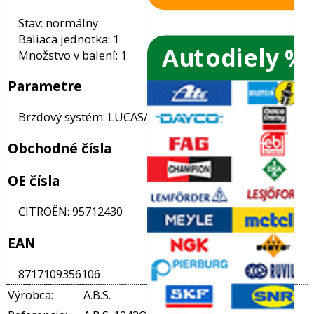
Autodiely %
ače skiel
Informácie
ky
Stav: normálny
Baliaca jednotka: 1
Množstvo v balení: 1
ého oleja