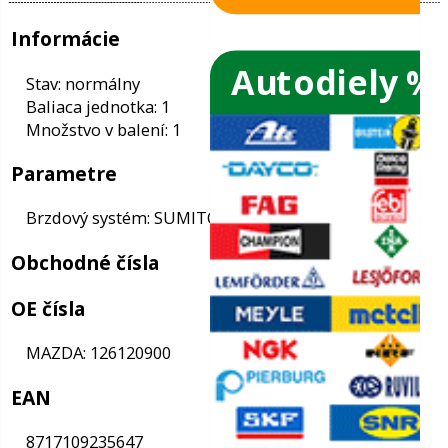
Autodiely %
ače skiel
ky
Informácie
ého oleja
Stav: normálny
Baliaca jednotka: 1