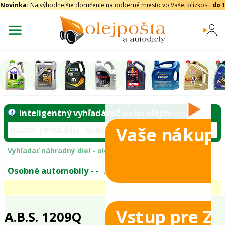
Novinka:
Najvýhodnejšie doručenie na odberné miesto vo Vašej blízkosti
do 
Vaše nákupy
Inteligentný vyhľadávač
olejo
nie len
tomobily
Vyhľadať náhradný diel - olejový filter - podľ
eje
Vstup pre Z