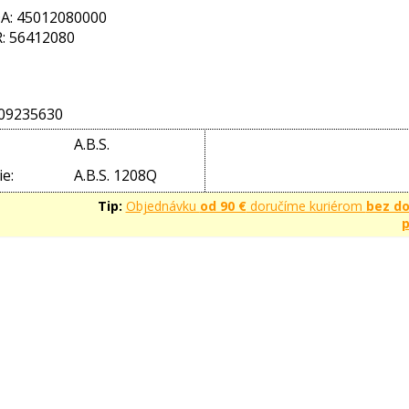
: 45012080000
: 56412080
09235630
A.B.S.
e:
A.B.S. 1208Q
Tip:
Objednávku
od 90 €
doručíme kuriérom
bez d
p