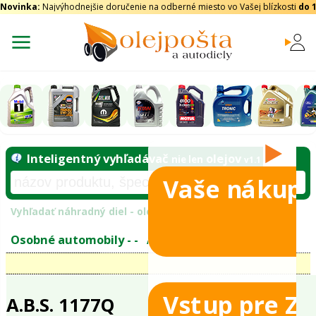
Novinka:
Najvýhodnejšie doručenie na odberné miesto vo Vašej blízkosti
do 
Vaše nákupy
Inteligentný vyhľadávač
olejo
nie len
tomobily
Vyhľadať náhradný diel - olejový filter - podľ
eje
Vstup pre Z