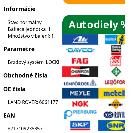
Autodiely %
ače skiel
ky
Informácie
Stav: normálny
ého oleja
Baliaca jednotka: 1