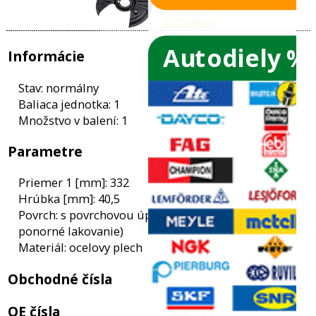
Autodiely %
ače skiel
ky
Informácie
ého oleja