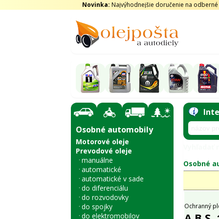
Novinka:
Najvýhodnejšie doručenie na odberné m
Int
Osobné automobily
Motorové oleje
Vyhľadať n
Prevodové oleje
manuálne
Osobné au
automatické
automatické v sade
do diferenciálu
do rozvodovky
do spojky
Ochranný pl
A.B.S.
do elektromobilov