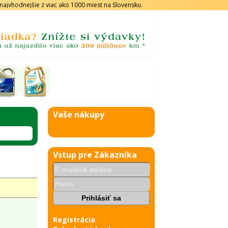
s najvhodnejšie z viac ako 1000 miest na Slovensku.
Vaše nákupy
Vstup pre Zákazníka
Registrácia