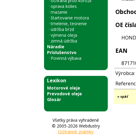
ochrana proti korózii
oprava kolies
Obchod
mazanie
štartovanie motora
tmelenie, tesnenie
OE čísl
údržba bŕzd
výmena oleja
HONDA
zimná údržba
Náradie
EAN
Príslušenstvo
Povinná výbava
87171
Výrobca:
Lexikon
Referenci
Motorové oleje
Prevodové oleje
« späť
Glosár
Všetky práva vyhradené
© 2005-2026 Webdustry
Ochranné známky