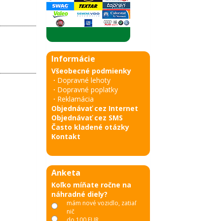
Informácie
Všeobecné podmienky
·
Dopravné lehoty
·
Dopravné poplatky
·
Reklamácia
Objednávať cez Internet
Objednávať cez SMS
Často kladené otázky
Kontakt
Anketa
Koľko míňate ročne na
náhradné diely?
mám nové vozidlo, zatiaľ
nič
do 100 EUR