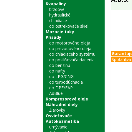
Kvapaliny
brzdové
hydraulické
chladiace
do ostrekovače skiel
Mazacie tuky
Prísady
do motorového oleja
do prevodového oleja
Garantuje
do chladiaceho systému
Spoľahlivá 
do posilňovača riadenia
do benzínu
do nafty
do LPG/CNG
do turbodúchadla
do DPF/FAP
AdBlue
Kompresorové oleje
Náhradné diely
Žiarovky
Osviežovače
Autokozmetika
umývanie