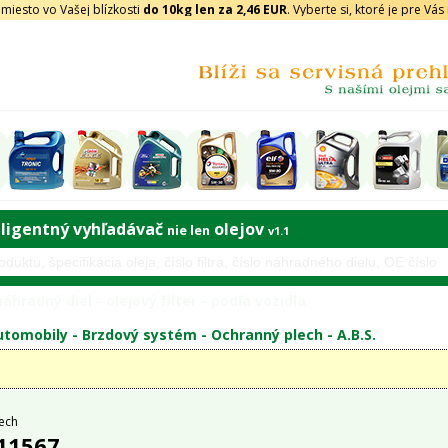
iesto vo Vašej blízkosti
do 10kg len za 2,46 EUR
. Vyberte si, ktoré je pre Vá
eligentný vyhľadávač
olejov
nie len
v1.1
áhradný diel - olejový filter - podľa vozidla
tomobily -
Brzdový systém
-
Ochranný plech
-
A.B.S.
ech
 11567