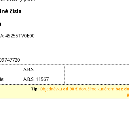
né čísla
a
: 45255TV0E00
09747720
A.B.S.
e:
A.B.S. 11567
Tip:
Objednávku
od 90 €
doručíme kuriérom
bez d
p