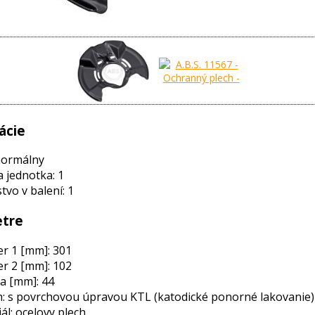
ácie
normálny
a jednotka: 1
vo v balení: 1
tre
r 1 [mm]: 301
r 2 [mm]: 102
a [mm]: 44
: s povrchovou úpravou KTL (katodické ponorné lakovanie)
ál: ocelovy plech