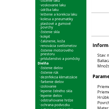
čistenie laku
voskovanie laku
údržba laku
leštenie a korekcia laku
kolesa a pneumatiky
plastové a gumové
povrchy
čistenie skla
kokpit
čalúnenie, koža
Inform
renovácia svetlometov
čistenie motorového
priestoru
Stav: 
príslušenstvo a pomôcky
Baliac
Dielňa
Množst
čistenie dielov
čistenie rúk
Parame
dezinfekcia klimatizácie
farbenie dielov
Prieme
izolovanie
lepenie čelného skla
Prieme
lepenie dielov
Hrúbk
odstraňovanie hrdze
Povrch
ochrana podvozku
Materi