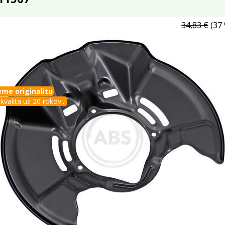
34,83 €
(37 
me originalitu
kvalita už 20 rokov...