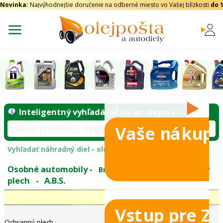
Novinka:
Najvýhodnejšie doručenie na odberné miesto vo Vašej blízkosti
do 
Vaše nákupy
Inteligentný vyhľadávač
olejo
nie len
tomobily
Vyhľadať náhradný diel - olejový filter - podľ
eje
Vstup pre Z