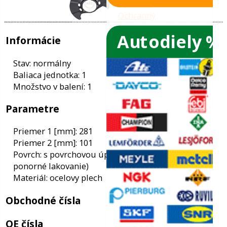
Autodiely %
ače skiel
ky
Informácie
ého oleja