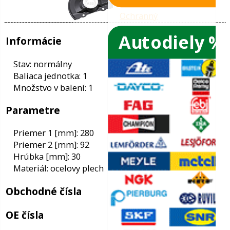
Autodiely %
ače skiel
ky
Informácie
ého oleja