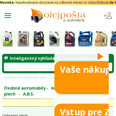
Novinka:
Najvýhodnejšie doručenie na odberné miesto vo Vašej blízkosti
do 
Vaše nákupy
Inteligentný vyhľadávač
olejo
nie len
tomobily
Vyhľadať náhradný diel - olejový filter - podľ
eje
Vstup pre Z