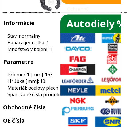
Autodiely %
ače skiel
ky
Informácie
ého oleja