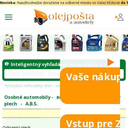
Novinka:
Najvýhodnejšie doručenie na odberné miesto vo Vašej blízkosti
do 
Vaše nákupy
Inteligentný vyhľadávač
olejo
nie len
tomobily
Vyhľadať náhradný diel - olejový filter - podľ
eje
Vstup pre Z