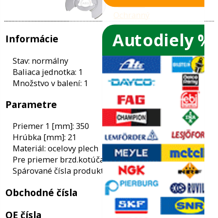
Autodiely %
ače skiel
ky
Informácie
ého oleja