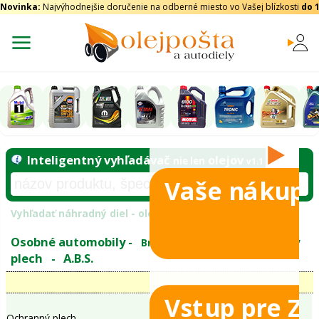
Novinka:
Najvýhodnejšie doručenie na odberné miesto vo Vašej blízkosti
do 
Vaše nákupy
Inteligentný vyhľadávač
olejo
nie len
tomobily
Vyhľadať náhradný diel - olejový filter - podľ
eje
Vstup pre Z