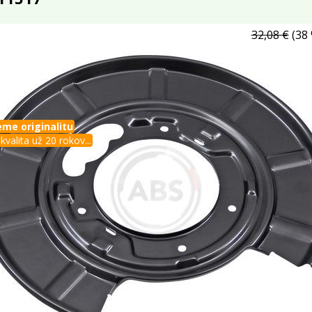
32,08 €
(38 
me originalitu
kvalita už 20 rokov...