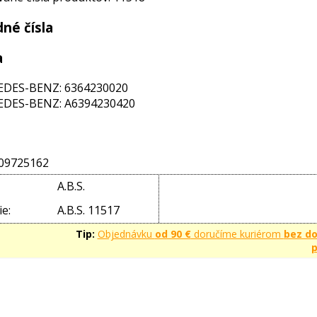
né čísla
a
DES-BENZ: 6364230020
DES-BENZ: A6394230420
09725162
A.B.S.
e:
A.B.S. 11517
Tip:
Objednávku
od 90 €
doručíme kuriérom
bez d
p