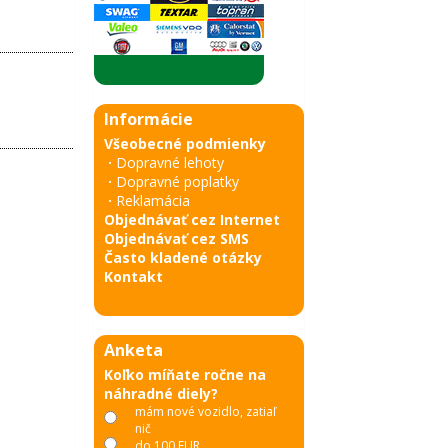
Informácie
Všeobecné podmienky
·
Dopravné lehoty
·
Dopravné poplatky
·
Reklamácia
Objednávať cez Internet
Objednávať cez SMS
Často kladené otázky
Kontakt
Anketa
Koľko míňate ročne na
náhradné diely?
mám nové vozidlo, zatiaľ
nič
do 100 EUR