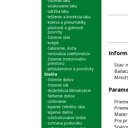
čistenie laku
voskovanie laku
údržba laku
leštenie a korekcia laku
kolesa a pneumatiky
plastové a gumové
povrchy
čistenie skla
kokpit
čalúnenie, koža
Inform
renovácia svetlometov
čistenie motorového
priestoru
Stav: 
príslušenstvo a pomôcky
Baliac
Dielňa
Množst
čistenie dielov
čistenie rúk
Parame
dezinfekcia klimatizácie
farbenie dielov
Prieme
izolovanie
lepenie čelného skla
Prieme
lepenie dielov
Materi
odstraňovanie hrdze
Pre pr
ochrana podvozku
Spárov