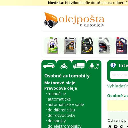
Novinka:
Najvýhodnejšie doručenie na odberné m
Int
Osobné automobily
Motorové oleje
Vyhľadať n
Prevodové oleje
manuálne
Osobné au
automatické
automatické v sade
do diferenciálu
do rozvodovky
do spojky
Ochranný pl
A.B.S.
do elektromobilov