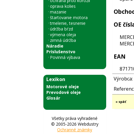
ochrana proti korózii
oprava kolies
Obchod
mazanie
štartovanie motora
tmelenie, tesnenie
OE čísl
údržba bŕzd
výmena oleja
MERCE
zimná údržba
MERCE
Náradie
Príslušenstvo
EAN
Povinná výbava
87171
Výrobca:
Lexikon
Motorové oleje
Referenci
Prevodové oleje
Glosár
« späť
Všetky práva vyhradené
© 2005-2026 Webdustry
Ochranné známky