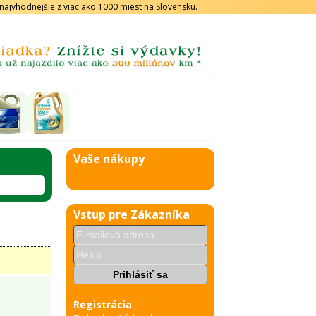
s najvhodnejšie z viac ako 1000 miest na Slovensku.
Vaše nákupy
Vstup pre Zákazníka
Registrácia