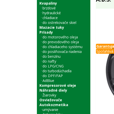
Kvapaliny
brzdové
hydraulické
chladiace
do ostrekovače skiel
Mazacie tuky
Prísady
do motorového oleja
do prevodového oleja
Garantuje
do chladiaceho systému
Spoľahlivá 
do posilňovača riadenia
do benzínu
do nafty
do LPG/CNG
do turbodúchadla
do DPF/FAP
AdBlue
Kompresorové oleje
Náhradné diely
Žiarovky
Osviežovače
Autokozmetika
umývanie