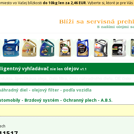
iesto vo Vašej blízkosti
do 10kg len za 2,46 EUR
. Vyberte si, ktoré je pre Vá
eligentný vyhľadávač
olejov
nie len
v1.1
áhradný diel - olejový filter - podľa vozidla
tomobily -
Brzdový systém
-
Ochranný plech
-
A.B.S.
ech
 11517