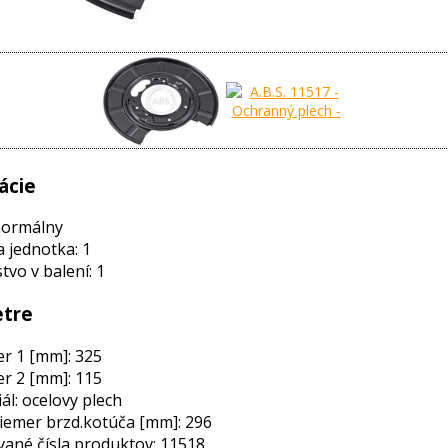
ácie
normálny
a jednotka: 1
vo v balení: 1
tre
r 1 [mm]: 325
r 2 [mm]: 115
ál: ocelovy plech
iemer brzd.kotúča [mm]: 296
ané čísla produktov: 11518