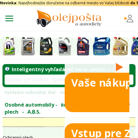
Novinka:
Najvýhodnejšie doručenie na odberné miesto vo Vašej blízkosti
do 
Vaše nákupy
Inteligentný vyhľadávač
olejo
nie len
tomobily
Vyhľadať náhradný diel - olejový filter - podľ
eje
Vstup pre Z