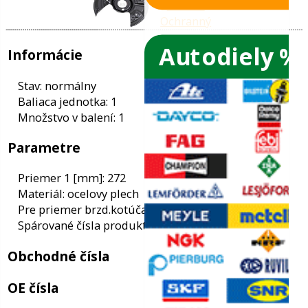
Autodiely %
ače skiel
ky
Informácie
ého oleja