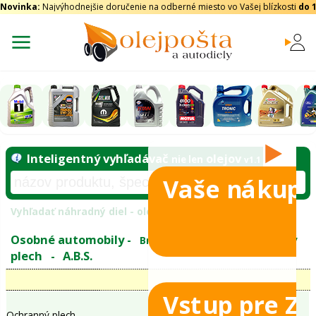
Novinka:
Najvýhodnejšie doručenie na odberné miesto vo Vašej blízkosti
do 
Vaše nákupy
Inteligentný vyhľadávač
olejo
nie len
tomobily
Vyhľadať náhradný diel - olejový filter - podľ
eje
Vstup pre Z