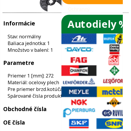
Autodiely %
ače skiel
ky
Informácie
ého oleja