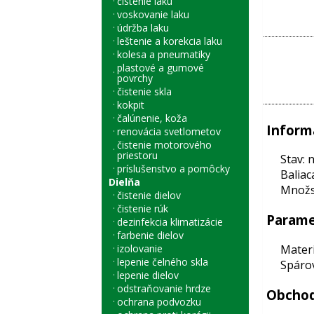
čistenie laku
voskovanie laku
údržba laku
leštenie a korekcia laku
kolesa a pneumatiky
plastové a gumové
povrchy
čistenie skla
kokpit
čalúnenie, koža
Inform
renovácia svetlometov
čistenie motorového
priestoru
Stav: 
príslušenstvo a pomôcky
Baliac
Dielňa
Množst
čistenie dielov
čistenie rúk
Parame
dezinfekcia klimatizácie
farbenie dielov
Materi
izolovanie
lepenie čelného skla
Spárov
lepenie dielov
odstraňovanie hrdze
Obchod
ochrana podvozku