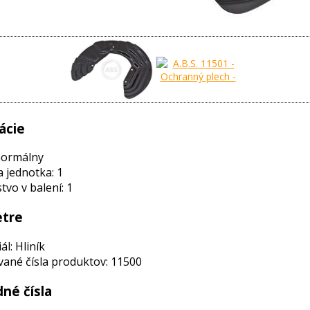
ácie
normálny
a jednotka: 1
vo v balení: 1
tre
ál: Hliník
ané čísla produktov: 11500
né čísla