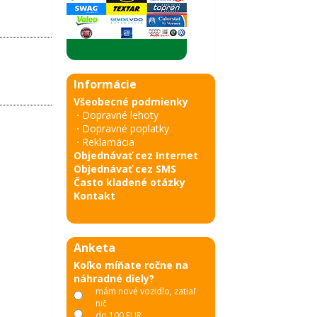
Informácie
Všeobecné podmienky
·
Dopravné lehoty
·
Dopravné poplatky
·
Reklamácia
Objednávať cez Internet
Objednávať cez SMS
Často kladené otázky
Kontakt
Anketa
Koľko míňate ročne na
náhradné diely?
mám nové vozidlo, zatiaľ
nič
do 100 EUR