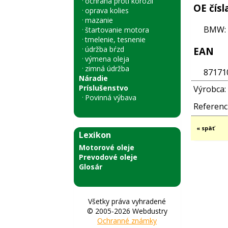
ochrana proti korózii
OE čísl
oprava kolies
mazanie
BMW: 
štartovanie motora
tmelenie, tesnenie
údržba bŕzd
EAN
výmena oleja
zimná údržba
87171
Náradie
Príslušenstvo
Výrobca:
Povinná výbava
Referenci
« späť
Lexikon
Motorové oleje
Prevodové oleje
Glosár
Všetky práva vyhradené
© 2005-2026 Webdustry
Ochranné známky