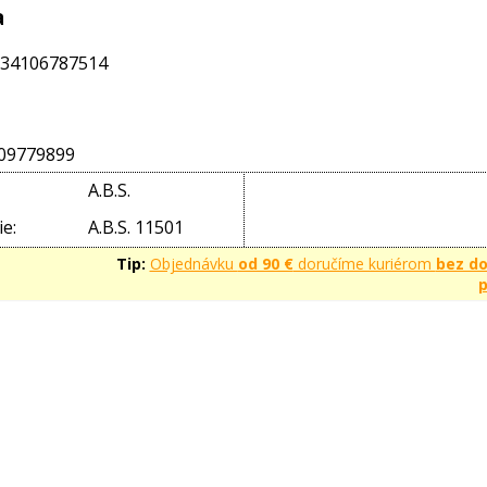
a
34106787514
09779899
A.B.S.
e:
A.B.S. 11501
Tip:
Objednávku
od 90 €
doručíme kuriérom
bez d
p