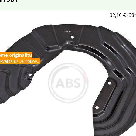
32,10 €
(38 
me originalitu
kvalita už 20 rokov...