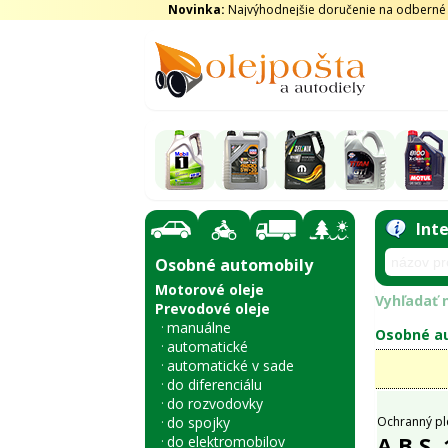
Novinka:
Najvýhodnejšie doručenie na odberné m
Int
Osobné automobily
Motorové oleje
Vyhľadať n
Prevodové oleje
manuálne
Osobné au
automatické
automatické v sade
do diferenciálu
do rozvodovky
do spojky
Ochranný pl
A.B.S.
do elektromobilov