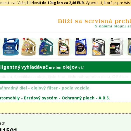
iesto vo Vašej blízkosti
do 10kg len za 2,46 EUR
. Vyberte si, ktoré je pre Vá
eligentný vyhľadávač
olejov
nie len
v1.1
áhradný diel - olejový filter - podľa vozidla
tomobily -
Brzdový systém
-
Ochranný plech
-
A.B.S.
ech
 11501