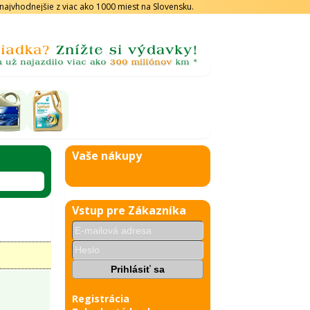
s najvhodnejšie z viac ako 1000 miest na Slovensku.
Vaše nákupy
Vstup pre Zákazníka
Registrácia