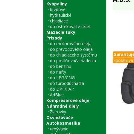
Kvapaliny
brzdové
hydraulické
chladiace
do ostrekovače skiel
Mazacie tuky
Prísady
do motorového oleja
do prevodového oleja
Garantuje
do chladiaceho systému
Spoľahlivá 
do posilňovača riadenia
do benzínu
do nafty
do LPG/CNG
do turbodúchadla
do DPF/FAP
AdBlue
Kompresorové oleje
Náhradné diely
Žiarovky
Osviežovače
Autokozmetika
umývanie