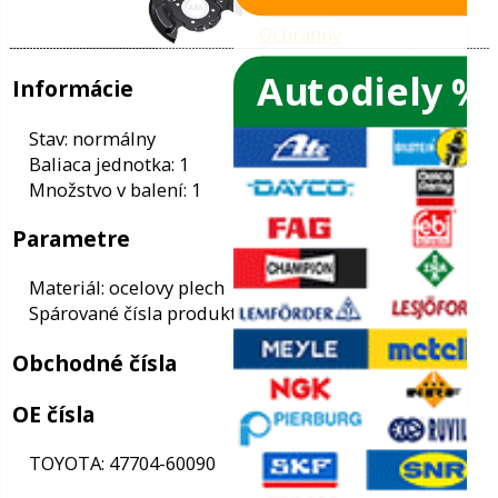
Autodiely %
ače skiel
ky
Informácie
ého oleja