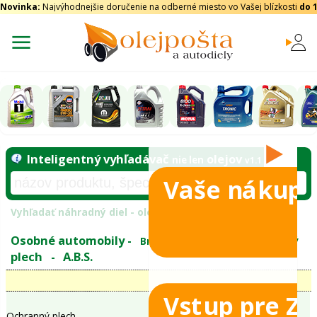
Novinka:
Najvýhodnejšie doručenie na odberné miesto vo Vašej blízkosti
do 
Vaše nákupy
Inteligentný vyhľadávač
olejo
nie len
tomobily
Vyhľadať náhradný diel - olejový filter - podľ
eje
Vstup pre Z