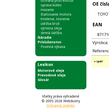
ochrana proti korózii
OE čísl
oprava kolies
mazanie
TOYOT
štartovanie motora
tmelenie, tesnenie
údržba bŕzd
EAN
výmena oleja
zimná údržba
87171
Náradie
Príslušenstvo
Výrobca:
Povinná výbava
Referenci
« späť
Lexikon
Motorové oleje
Prevodové oleje
Glosár
Všetky práva vyhradené
© 2005-2026 Webdustry
Ochranné známky