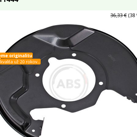
36,33 €
(38 
me originalitu
kvalita už 20 rokov...