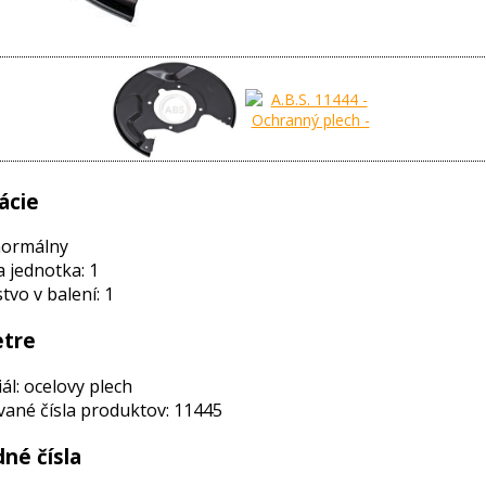
ácie
normálny
a jednotka: 1
vo v balení: 1
tre
ál: ocelovy plech
ané čísla produktov: 11445
né čísla