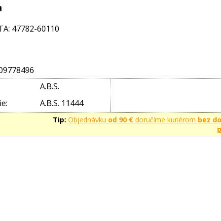
a
A: 47782-60110
09778496
A.B.S.
e:
A.B.S. 11444
Tip:
Objednávku
od 90 €
doručíme kuriérom
bez d
p