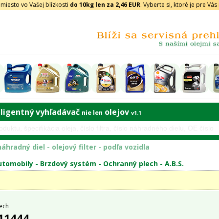
iesto vo Vašej blízkosti
do 10kg len za 2,46 EUR
. Vyberte si, ktoré je pre Vá
eligentný vyhľadávač
olejov
nie len
v1.1
áhradný diel - olejový filter - podľa vozidla
tomobily -
Brzdový systém
-
Ochranný plech
-
A.B.S.
ech
 11444