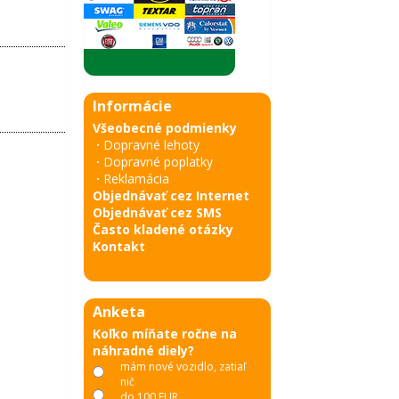
Informácie
Všeobecné podmienky
·
Dopravné lehoty
·
Dopravné poplatky
·
Reklamácia
Objednávať cez Internet
Objednávať cez SMS
Často kladené otázky
Kontakt
Anketa
Koľko míňate ročne na
náhradné diely?
mám nové vozidlo, zatiaľ
nič
do 100 EUR