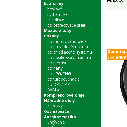
Kvapaliny
brzdové
hydraulické
chladiace
do ostrekovače skiel
Mazacie tuky
Prísady
do motorového oleja
do prevodového oleja
Garantuje
do chladiaceho systému
Spoľahlivá 
do posilňovača riadenia
do benzínu
do nafty
do LPG/CNG
do turbodúchadla
do DPF/FAP
AdBlue
Kompresorové oleje
Náhradné diely
Žiarovky
Osviežovače
Autokozmetika
umývanie