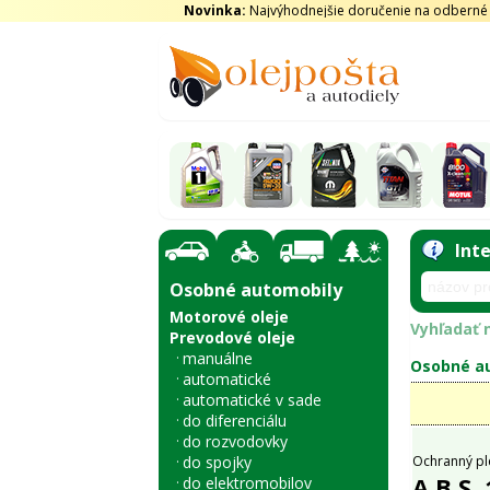
Novinka:
Najvýhodnejšie doručenie na odberné m
Int
Osobné automobily
Motorové oleje
Vyhľadať n
Prevodové oleje
manuálne
Osobné au
automatické
automatické v sade
do diferenciálu
do rozvodovky
do spojky
Ochranný pl
A.B.S.
do elektromobilov