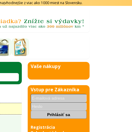
s najvhodnejšie z viac ako 1000 miest na Slovensku.
Vaše nákupy
Vstup pre Zákazníka
Registrácia