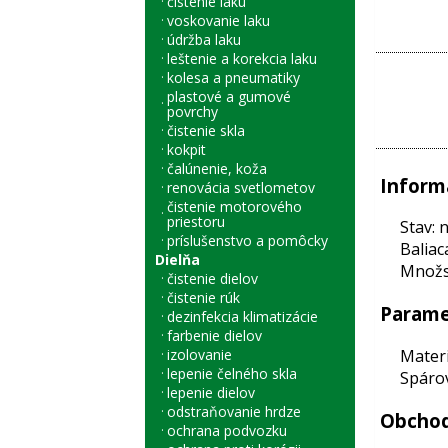
čistenie laku
voskovanie laku
údržba laku
leštenie a korekcia laku
kolesa a pneumatiky
plastové a gumové
povrchy
čistenie skla
kokpit
čalúnenie, koža
Inform
renovácia svetlometov
čistenie motorového
priestoru
Stav: 
príslušenstvo a pomôcky
Baliac
Dielňa
Množst
čistenie dielov
čistenie rúk
Parame
dezinfekcia klimatizácie
farbenie dielov
Materi
izolovanie
lepenie čelného skla
Spárov
lepenie dielov
odstraňovanie hrdze
Obchod
ochrana podvozku