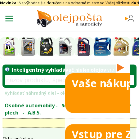
Novinka:
Najvýhodnejšie doručenie na odberné miesto vo Vašej blízkosti
do 
Vaše nákupy
Inteligentný vyhľadávač
olejo
nie len
tomobily
Vyhľadať náhradný diel - olejový filter - podľ
eje
Vstup pre Z