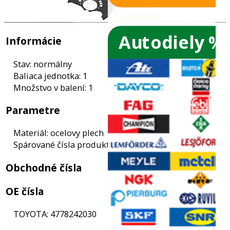
Autodiely %
ače skiel
ky
Informácie
ého oleja