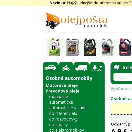
Novinka:
Najvýhodnejšie doručenie na odberné m
Int
Osobné automobily
Motorové oleje
Vyhľadať n
Prevodové oleje
manuálne
Osobné au
automatické
automatické v sade
do diferenciálu
do rozvodovky
do spojky
Ochranný pl
A.B.S.
do elektromobilov