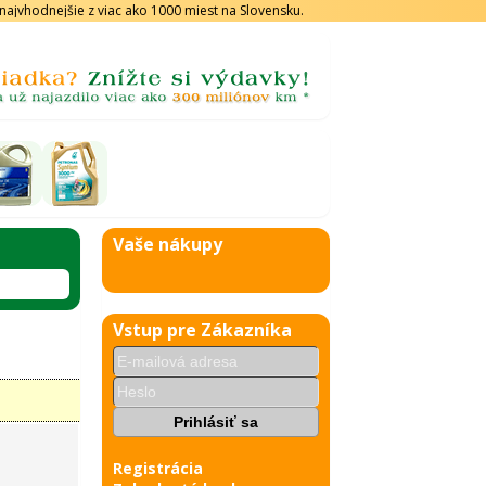
s najvhodnejšie z viac ako 1000 miest na Slovensku.
Vaše nákupy
Vstup pre Zákazníka
Registrácia