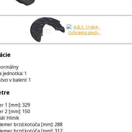
ácie
normálny
a jednotka: 1
vo v balení: 1
tre
r 1 [mm]: 329
r 2 [mm]: 150
ál: Hliník
iemer brzd.kotúča [mm]: 288
iemer brzd.kotúča [mm]: 312