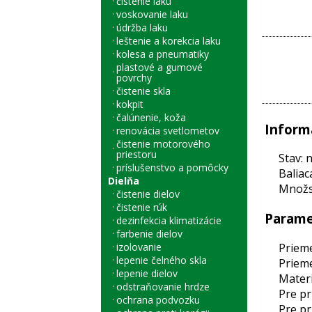
čistenie laku
voskovanie laku
údržba laku
leštenie a korekcia laku
kolesa a pneumatiky
plastové a gumové
povrchy
čistenie skla
kokpit
čalúnenie, koža
Inform
renovácia svetlometov
čistenie motorového
priestoru
Stav: 
príslušenstvo a pomôcky
Baliac
Dielňa
Množst
čistenie dielov
čistenie rúk
Parame
dezinfekcia klimatizácie
farbenie dielov
Prieme
izolovanie
lepenie čelného skla
Prieme
lepenie dielov
Materi
odstraňovanie hrdze
Pre pr
ochrana podvozku
Pre pr