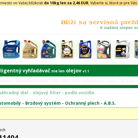
iesto vo Vašej blízkosti
do 10kg len za 2,46 EUR
. Vyberte si, ktoré je pre Vá
eligentný vyhľadávač
olejov
nie len
v1.1
áhradný diel - olejový filter - podľa vozidla
tomobily -
Brzdový systém
-
Ochranný plech
-
A.B.S.
ech
 11404