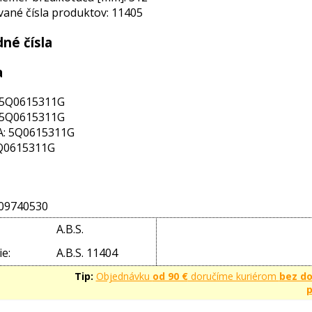
ané čísla produktov: 11405
né čísla
a
 5Q0615311G
 5Q0615311G
: 5Q0615311G
Q0615311G
09740530
A.B.S.
e:
A.B.S. 11404
Tip:
Objednávku
od 90 €
doručíme kuriérom
bez d
p