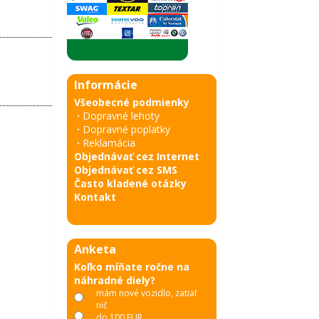
Informácie
Všeobecné podmienky
·
Dopravné lehoty
·
Dopravné poplatky
·
Reklamácia
Objednávať cez Internet
Objednávať cez SMS
Často kladené otázky
Kontakt
Anketa
Koľko míňate ročne na
náhradné diely?
mám nové vozidlo, zatiaľ
nič
do 100 EUR