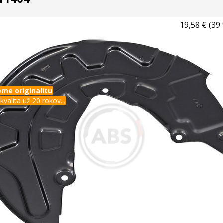
19,58 €
(39 
me originalitu
kvalita už 20 rokov...