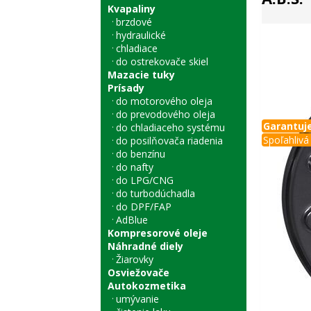
Kvapaliny
brzdové
hydraulické
chladiace
do ostrekovače skiel
Mazacie tuky
Prísady
do motorového oleja
do prevodového oleja
Garantuje
do chladiaceho systému
Spoľahlivá 
do posilňovača riadenia
do benzínu
do nafty
do LPG/CNG
do turbodúchadla
do DPF/FAP
AdBlue
Kompresorové oleje
Náhradné diely
Žiarovky
Osviežovače
Autokozmetika
umývanie