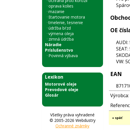
ochrana proti korózii
Spárov
oprava kolies
mazanie
Obchod
štartovanie motora
tmelenie, tesnenie
údržba bŕzd
OE čísl
výmena oleja
zimná údržba
AUDI:
Náradie
SEAT:
Príslušenstvo
SKODA
Povinná výbava
VW: 5
EAN
Lexikon
Motorové oleje
87171
Prevodové oleje
Glosár
Výrobca:
Referenci
Všetky práva vyhradené
« späť
© 2005-2026 Webdustry
Ochranné známky