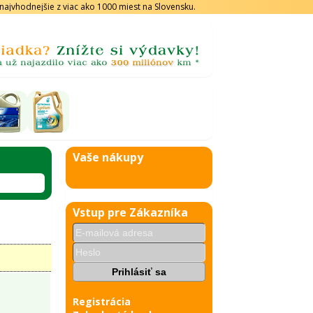
s najvhodnejšie z viac ako 1000 miest na Slovensku.
Vaše nákupy
Vstup pre Zákazníka
Registrácia