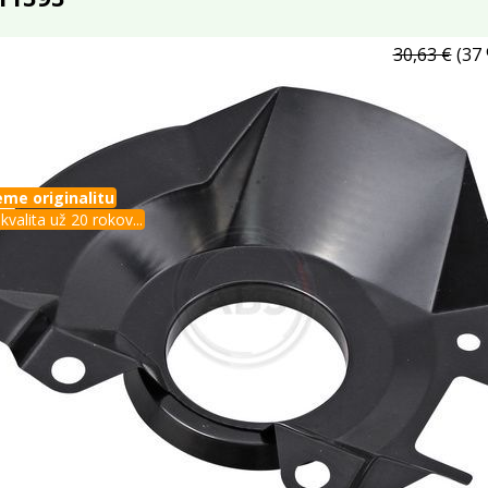
30,63 €
(37 
me originalitu
kvalita už 20 rokov...