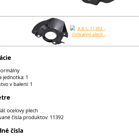
ácie
normálny
a jednotka: 1
vo v balení: 1
tre
ál: ocelovy plech
ané čísla produktov: 11392
né čísla