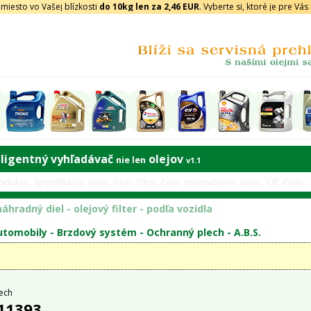
iesto vo Vašej blízkosti
do 10kg len za 2,46 EUR
. Vyberte si, ktoré je pre Vá
eligentný vyhľadávač
olejov
nie len
v1.1
áhradný diel - olejový filter - podľa vozidla
tomobily -
Brzdový systém
-
Ochranný plech
-
A.B.S.
ech
 11393