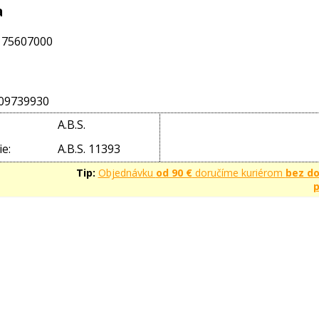
a
5175607000
09739930
A.B.S.
e:
A.B.S. 11393
Tip:
Objednávku
od 90 €
doručíme kuriérom
bez d
p