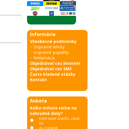
Informácie
Všeobecné podmienky
·
Dopravné lehoty
·
Dopravné poplatky
·
Reklamácia
Objednávať cez Internet
Objednávať cez SMS
Často kladené otázky
Kontakt
Anketa
Koľko míňate ročne na
náhradné diely?
mám nové vozidlo, zatiaľ
nič
do 100 EUR