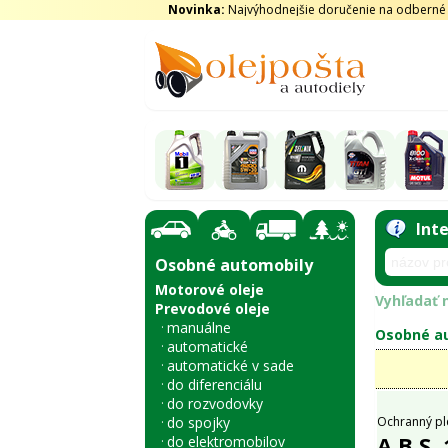
Novinka:
Najvýhodnejšie doručenie na odberné m
Int
Osobné automobily
Motorové oleje
Vyhľadať n
Prevodové oleje
manuálne
Osobné au
automatické
automatické v sade
do diferenciálu
do rozvodovky
do spojky
Ochranný pl
A.B.S.
do elektromobilov