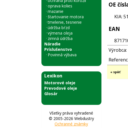
ochrana proti korózii
OE čísl
oprava kolies
mazanie
KIA: 
štartovanie motora
tmelenie, tesnenie
údržba bŕzd
EAN
výmena oleja
zimná údržba
87171
Náradie
Príslušenstvo
Výrobca:
Povinná výbava
Referenci
« späť
Lexikon
Motorové oleje
Prevodové oleje
Glosár
Všetky práva vyhradené
© 2005-2026 Webdustry
Ochranné známky