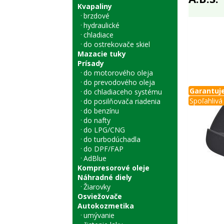
Kvapaliny
brzdové
hydraulické
chladiace
do ostrekovače skiel
Mazacie tuky
Prísady
do motorového oleja
do prevodového oleja
Garantuje
do chladiaceho systému
Spoľahlivá 
do posilňovača riadenia
do benzínu
do nafty
do LPG/CNG
do turbodúchadla
do DPF/FAP
AdBlue
Kompresorové oleje
Náhradné diely
Žiarovky
Osviežovače
Autokozmetika
umývanie