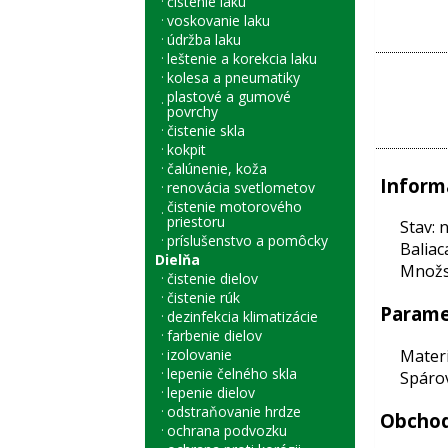
čistenie laku
voskovanie laku
údržba laku
leštenie a korekcia laku
kolesa a pneumatiky
plastové a gumové
povrchy
čistenie skla
kokpit
čalúnenie, koža
Inform
renovácia svetlometov
čistenie motorového
priestoru
Stav: 
príslušenstvo a pomôcky
Baliac
Dielňa
Množst
čistenie dielov
čistenie rúk
Parame
dezinfekcia klimatizácie
farbenie dielov
Materi
izolovanie
lepenie čelného skla
Spárov
lepenie dielov
odstraňovanie hrdze
Obchod
ochrana podvozku